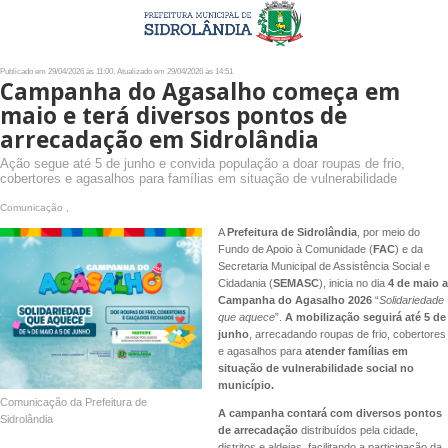
Publicado em 29/04/2026 às 11:00, Atualizado em 29/04/2026 às 14:51
Campanha do Agasalho começa em
maio e terá diversos pontos de
arrecadação em Sidrolândia
Ação segue até 5 de junho e convida população a doar roupas de frio,
cobertores e agasalhos para famílias em situação de vulnerabilidade
Comunicação ,
A
Prefeitura de Sidrolândia
, por meio do
Fundo de Apoio à Comunidade (
FAC
) e da
Secretaria Municipal de Assistência Social e
Cidadania (
SEMASC
), inicia no dia
4 de maio a
Campanha do Agasalho 2026
“
Solidariedade
que aquece
”.
A mobilização seguirá até 5 de
junho
, arrecadando roupas de frio, cobertores
e agasalhos para
atender famílias em
situação de vulnerabilidade social no
município.
Comunicação da Prefeitura de
A campanha contará com diversos pontos
Sidrolândia
de arrecadação
distribuídos pela cidade,
distritos e aldeias, facilitando a participação da