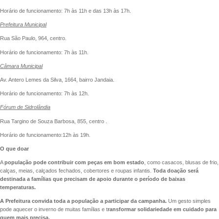
Horário de funcionamento: 7h às 11h e das 13h às 17h.
Prefeitura Municipal
Rua São Paulo, 964, centro.
Horário de funcionamento: 7h às 11h.
Câmara Municipal
Av. Antero Lemes da Silva, 1664, bairro Jandaia.
Horário de funcionamento: 7h às 12h.
Fórum de Sidrolândia
Rua Targino de Souza Barbosa, 855, centro .
Horário de funcionamento:12h às 19h.
O que doar
A
população pode contribuir com peças em bom estado
, como casacos, blusas de frio,
calças, meias, calçados fechados, cobertores e roupas infantis.
Toda doação será
destinada a famílias que precisam de apoio durante o período de baixas
temperaturas.
A Prefeitura convida toda a população a participar da campanha.
Um gesto simples
pode aquecer o inverno de muitas famílias e t
ransformar solidariedade em cuidado para
quem mais precisa.