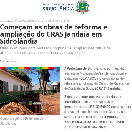
Publicado em 09/05/2026 às 09:00, Atualizado em 08/05/2026 às 13:24
Começam as obras de reforma e
ampliação do CRAS Jandaia em
Sidrolândia
Obra executada com recursos próprios vai ampliar a estrutura de
atendimento social à população do bairro e região
Comunicação ,
A
Prefeitura de Sidrolândia
, por meio da
Secretaria Municipal de Assistência Social e
Cidadania (
SEMASC
), iniciou as obras de
reforma e ampliação do Centro de Referência
de Assistência Social
(CRAS) Jandaia.
Executada com recursos próprios do
município
, a obra representa um
investimento de R$139.500,00
(cento e trinta
e nove mil e quinhentos reais). Os serviços
são realizados pela
empresa Priority
Comunicação da Prefeitura de
Engenharia LTDA
, conforme o
Contrato
Sidrolândia
Administrativo nº 387/2025.