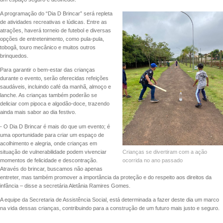
A programação do “Dia D Brincar” será repleta
de atividades recreativas e lúdicas. Entre as
atrações, haverá torneio de futebol e diversas
opções de entretenimento, como pula-pula,
tobogã, touro mecânico e muitos outros
brinquedos.
Para garantir o bem-estar das crianças
durante o evento, serão oferecidas refeições
saudáveis, incluindo café da manhã, almoço e
lanche. As crianças também poderão se
deliciar com pipoca e algodão-doce, trazendo
ainda mais sabor ao dia festivo.
- O Dia D Brincar é mais do que um evento; é
uma oportunidade para criar um espaço de
acolhimento e alegria, onde crianças em
situação de vulnerabilidade podem vivenciar
Crianças se divertiram com a ação
momentos de felicidade e descontração.
ocorrida no ano passado
Através do brincar, buscamos não apenas
entreter, mas também promover a importância da proteção e do respeito aos direitos da
infância – disse a secretária Aletânia Ramires Gomes.
A equipe da Secretaria de Assistência Social, está determinada a fazer deste dia um marco
na vida dessas crianças, contribuindo para a construção de um futuro mais justo e seguro.