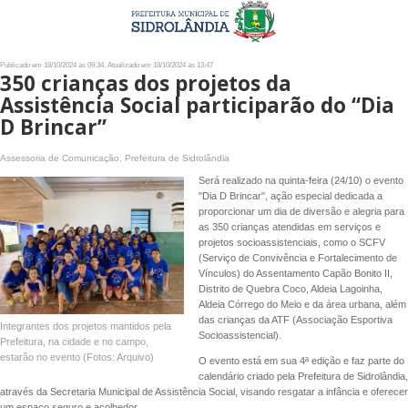
Publicado em 18/10/2024 às 09:34, Atualizado em 18/10/2024 às 13:47
350 crianças dos projetos da
Assistência Social participarão do “Dia
D Brincar”
Assessoria de Comunicação, Prefeitura de Sidrolândia
Será realizado na quinta-feira (24/10) o evento
"Dia D Brincar", ação especial dedicada a
proporcionar um dia de diversão e alegria para
as 350 crianças atendidas em serviços e
projetos socioassistenciais, como o SCFV
(Serviço de Convivência e Fortalecimento de
Vínculos) do Assentamento Capão Bonito II,
Distrito de Quebra Coco, Aldeia Lagoinha,
Aldeia Córrego do Meio e da área urbana, além
das crianças da ATF (Associação Esportiva
Integrantes dos projetos mantidos pela
Socioassistencial).
Prefeitura, na cidade e no campo,
estarão no evento (Fotos: Arquivo)
O evento está em sua 4ª edição e faz parte do
calendário criado pela Prefeitura de Sidrolândia,
através da Secretaria Municipal de Assistência Social, visando resgatar a infância e oferecer
um espaço seguro e acolhedor.