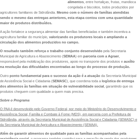
alimentos
, entre hortaliças, frutas, mandioca
congelada e biscoitos, todos produzidos por
agricultores familiares de Sidrolândia.
Mesmo com o número de famílias atendidas
sendo o mesmo das entregas anteriores, esta etapa contou com uma quantidade
maior de produtos distribuídos.
A ação fortalece a segurança alimentar das famílias beneficiadas e também incentiva a
agricultura familiar do município,
valorizando os produtores locais e ampliando a
circulação dos alimentos produzidos no campo.
O resultado também reforça o trabalho conjunto desenvolvido
pela Secretaria
Municipal de Agricultura e Abastecimento (
SEMAA
) em
parceria com a Agraer
,
responsável pela mobilização dos produtores, apoio no transporte dos produtos e
auxílio
na resolução das dificuldades encontradas ao longo do processo de produção.
Outro
ponto fundamental para o sucesso da ação é a atuação
da Secretaria Municipal
de Assistência Social e Cidadania (
SEMASC
), que coordena toda a
logística de entrega
dos alimentos às famílias em situação de vulnerabilidade social
, garantindo que os
produtos cheguem com qualidade a quem mais precisa.
Sobre o Programa
O PAA é desenvolvido pelo Governo Federal, por meio do Ministério do Desenvolvimento e
Assistência Social, Família e Combate à Fome (MDS), em parceria com a Prefeitura de
Sidrolândia, através da Secretaria Municipal de Assistência Social e Cidadania (SEMASC) e
da Secretaria Municipal de Agricultura e Abastecimento (SEMAA).
Além de garantir alimentos de qualidade para as famílias acompanhadas pela
assistência social
, o programa também contribui para a geração de renda dos produtores