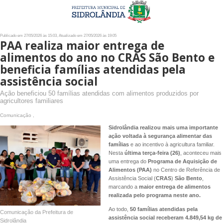
Publicado em 27/05/2026 às 15:03, Atualizado em 27/05/2026 às 19:05
PAA realiza maior entrega de
alimentos do ano no CRAS São Bento e
beneficia famílias atendidas pela
assistência social
Ação beneficiou 50 famílias atendidas com alimentos produzidos por
agricultores familiares
Comunicação ,
Sidrolândia realizou mais uma importante
ação voltada à segurança
alimentar das
famílias
e ao incentivo à agricultura familiar.
Nesta
última terça-feira (26)
, aconteceu mais
uma entrega do
Programa de Aquisição de
Alimentos (PAA)
no Centro de Referência de
Assistência Social (
CRAS
)
São Bento
,
marcando a
maior entrega de alimentos
realizada pelo programa neste ano.
Ao todo,
50 famílias atendidas pela
Comunicação da Prefeitura de
assistência social receberam 4.849,54 kg de
Sidrolândia