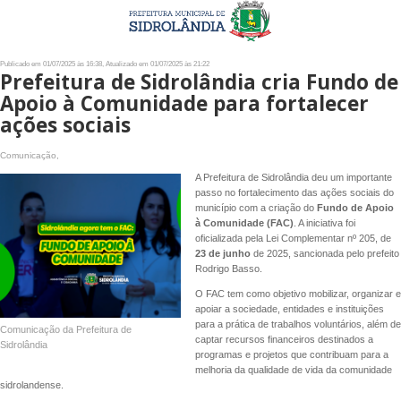
Publicado em 01/07/2025 às 16:38, Atualizado em 01/07/2025 às 21:22
Prefeitura de Sidrolândia cria Fundo de
Apoio à Comunidade para fortalecer
ações sociais
Comunicação,
A Prefeitura de Sidrolândia deu um importante
passo no fortalecimento das ações sociais do
município com a criação do
Fundo de Apoio
à Comunidade (FAC)
. A iniciativa foi
oficializada pela Lei Complementar nº 205, de
23 de junho
de 2025, sancionada pelo prefeito
Rodrigo Basso.
O FAC tem como objetivo mobilizar, organizar e
apoiar a sociedade, entidades e instituições
para a prática de trabalhos voluntários, além de
Comunicação da Prefeitura de
captar recursos financeiros destinados a
Sidrolândia
programas e projetos que contribuam para a
melhoria da qualidade de vida da comunidade
sidrolandense.