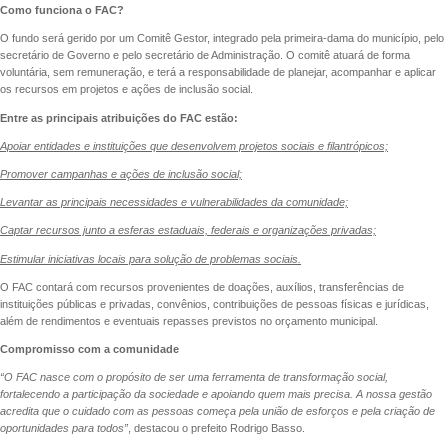
Como funciona o FAC?
O fundo será gerido por um Comitê Gestor, integrado pela primeira-dama do município, pelo
secretário de Governo e pelo secretário de Administração. O comitê atuará de forma
voluntária, sem remuneração, e terá a responsabilidade de planejar, acompanhar e aplicar
os recursos em projetos e ações de inclusão social.
Entre as principais atribuições do FAC estão:
Apoiar entidades e instituições que desenvolvem projetos sociais e filantrópicos;
Promover campanhas e ações de inclusão social;
Levantar as principais necessidades e vulnerabilidades da comunidade;
Captar recursos junto a esferas estaduais, federais e organizações privadas;
Estimular iniciativas locais para solução de problemas sociais.
O FAC contará com recursos provenientes de doações, auxílios, transferências de
instituições públicas e privadas, convênios, contribuições de pessoas físicas e jurídicas,
além de rendimentos e eventuais repasses previstos no orçamento municipal.
Compromisso com a comunidade
“O FAC nasce com o propósito de ser uma ferramenta de transformação social,
fortalecendo a participação da sociedade e apoiando quem mais precisa. A nossa gestão
acredita que o cuidado com as pessoas começa pela união de esforços e pela criação de
oportunidades para todos”
, destacou o prefeito Rodrigo Basso.