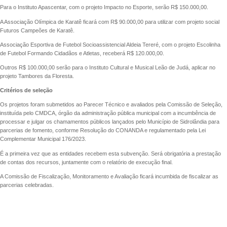
Para o Instituto Apascentar, com o projeto Impacto no Esporte, serão R$ 150.000,00.
A Associação Olímpica de Karatê ficará com R$ 90.000,00 para utilizar com projeto social
Futuros Campeões de Karatê.
Associação Esportiva de Futebol Socioassistencial Aldeia Tereré, com o projeto Escolinha
de Futebol Formando Cidadãos e Atletas, receberá R$ 120.000,00.
Outros R$ 100.000,00 serão para o Instituto Cultural e Musical Leão de Judá, aplicar no
projeto Tambores da Floresta.
Critérios de seleção
Os projetos foram submetidos ao Parecer Técnico e avaliados pela Comissão de Seleção,
instituída pelo CMDCA, órgão da administração pública municipal com a incumbência de
processar e julgar os chamamentos públicos lançados pelo Município de Sidrolândia para
parcerias de fomento, conforme Resolução do CONANDA e regulamentado pela Lei
Complementar Municipal 176/2023.
É a primeira vez que as entidades recebem esta subvenção. Será obrigatória a prestação
de contas dos recursos, juntamente com o relatório de execução final.
A Comissão de Fiscalização, Monitoramento e Avaliação ficará incumbida de fiscalizar as
parcerias celebradas.