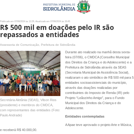
Publicado em 07/06/2024 às 12:29, Atualizado em 07/06/2024 às 16:45
R$ 500 mil em doações pelo IR são
repassados a entidades
Assessoria de Comunicação, Prefeitura de Sidrolândia
Durante ato realizado na manhã desta sexta-
feira (07/06), o CMDCA (Conselho Municipal
dos Direitos da Criança e do Adolescente) e a
Prefeitura de Sidrolândia através da SEAS
(Secretaria Municipal de Assistência Social),
realizaram o ato simbólico de R$ 500 mil para 5
entidades socioassistenciais do município,
através das doações realizadas por
contribuintes do Imposto de Renda (IR) pelo
Projeto “Leãozinho Amigo”, para o Fundo
Secretária Aletânia (SEAS), Vilson Rios
Municipal dos Direitos da Criança e do
(presidente) e membros do CMDCA,
Adolescente.
com representantes das entidades (Foto:
Paulo Andrade)
Entidades contempladas
A Apae teve aprovado o projeto Arte e Música,
e receberá R$ 40.000,00.