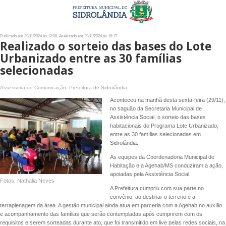
Publicado em 29/11/2024 às 12:08, Atualizado em 29/11/2024 às 16:17
Realizado o sorteio das bases do Lote
Urbanizado entre as 30 famílias
selecionadas
Assessoria de Comunicação, Prefeitura de Sidrolândia
Aconteceu na manhã desta sexta-feira (29/11),
no saguão da Secretaria Municipal de
Assistência Social, o sorteio das bases
habitacionais do Programa Lote Urbanizado,
entre as 30 famílias selecionadas em
Sidrolândia.
As equipes da Coordenadoria Municipal de
Habitação e a Agehab/MS conduziram a ação,
apoiadas pela Assistência Social.
Fotos: Nathalia Neves
A Prefeitura cumpriu com sua parte no
convênio, ao destinar o terreno e a
terraplenagem da área. A gestão municipal ainda atua em parceria com a Agehab no auxílio
e acompanhamento das famílias que serão contempladas após cumprirem com os
requisitos e serem sorteadas durante ato, que foi transmitido em live pelas redes sociais, na