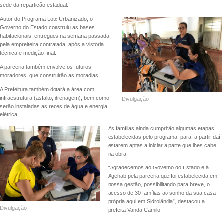
sede da repartição estadual.
Autor do Programa Lote Urbanizado, o
Governo do Estado construiu as bases
habitacionais, entregues na semana passada
pela empreiteira contratada, após a vistoria
técnica e medição final.
A parceria também envolve os futuros
moradores, que construirão as moradias.
A Prefeitura também dotará a área com
infraestrutura (asfalto, drenagem), bem como
Divulgação
serão instaladas as redes de água e energia
elétrica.
As famílias ainda cumprirão algumas etapas
estabelecidas pelo programa, para, a partir daí,
estarem aptas a iniciar a parte que lhes cabe
na obra.
“Agradecemos ao Governo do Estado e à
Agehab pela parceria que foi estabelecida em
nossa gestão, possibilitando para breve, o
acesso de 30 famílias ao sonho da sua casa
própria aqui em Sidrolândia”, destacou a
Divulgação
prefeita Vanda Camilo.