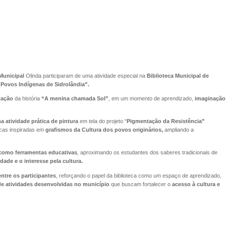
Municipal
Olinda participaram de uma atividade especial na
Biblioteca Municipal de
 Povos Indígenas de Sidrolândia”.
tação
da história
“A menina chamada Sol”
, em um momento de aprendizado,
imaginação
a atividade prática de pintura
em tela do projeto “
Pigmentação da Resistência”
icas inspiradas em
grafismos da Cultura dos povos originários,
ampliando a
 como ferramentas educativas
, aproximando os estudantes dos saberes tradicionais de
idade e o interesse pela cultura.
ntre os participantes
, reforçando o papel da biblioteca como um espaço de aprendizado,
de atividades desenvolvidas no município
que buscam fortalecer o
acesso à cultura e