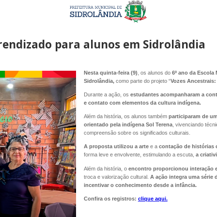
prendizado para alunos em Sidrolândia
Nesta quinta-feira (9)
, os alunos do
6º ano da Escola 
Sidrolândia,
como parte do projeto “
Vozes Ancestrais:
Durante a ação, os
estudantes acompanharam a con
e contato com elementos da cultura indígena.
Além da história, os alunos também
participaram de um
orientado pela indígena Sol Terena
, vivenciando técn
compreensão sobre os significados culturais.
A proposta utilizou a arte
e a
contação de histórias
forma leve e envolvente, estimulando a escuta,
a criativ
Além da história, o
encontro proporcionou interação e
troca e valorização cultural.
A ação integra uma série 
incentivar o conhecimento desde a infância.
Confira os registros:
clique aqui.