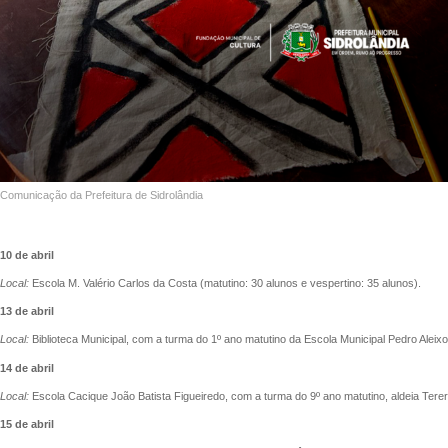
Comunicação da Prefeitura de Sidrolândia
10 de abril
Local:
Escola M. Valério Carlos da Costa (matutino: 30 alunos e vespertino: 35 alunos).
13 de abril
Local:
Biblioteca Municipal, com a turma do 1º ano matutino da Escola Municipal Pedro Aleixo
14 de abril
Local:
Escola Cacique João Batista Figueiredo, com a turma do 9º ano matutino, aldeia Terer
15 de abril