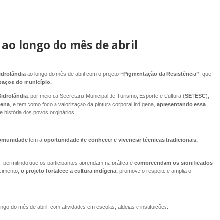
 ao longo do mês de abril
idrolândia
ao longo do mês de abril com o projeto
“Pigmentação da Resistência”
, que
spaços do município.
Sidrolândia,
por meio da Secretaria Municipal de Turismo, Esporte e Cultura (
SETESC
),
gena
, e tem como foco a valorização da pintura corporal indígena,
apresentando essa
 e história dos povos originários.
 comunidade
têm a
oportunidade de conhecer e vivenciar técnicas tradicionais,
o
, permitindo que os participantes aprendam na prática e
compreendam os significados
cimento,
o projeto fortalece a cultura indígena,
promove o respeito e amplia o
ngo do mês de abril, com atividades em escolas, aldeias e instituições: