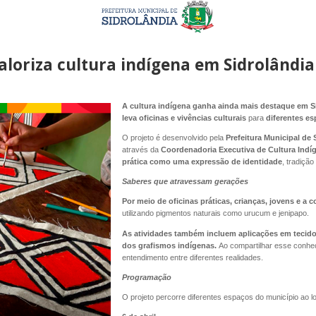
aloriza cultura indígena em Sidrolândia
A cultura indígena ganha ainda mais destaque em S
leva oficinas e vivências culturais
para
diferentes e
O projeto é desenvolvido pela
Prefeitura Municipal de 
através da
Coordenadoria Executiva de Cultura Indí
prática como uma expressão de identidade
, tradição
Saberes que atravessam gerações
Por meio de oficinas práticas, crianças, jovens e a
utilizando pigmentos naturais como urucum e jenipapo.
As atividades também incluem aplicações em tecid
dos grafismos indígenas.
Ao compartilhar esse conhe
entendimento entre diferentes realidades.
Programação
O projeto percorre diferentes espaços do município ao lo