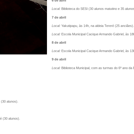
6 de abril
Local:
Biblioteca do SESI (30 alunos matutino e 35 alunos
7 de abril
Local:
Yakutipapu, às 14h, na aldeia Tereré (25 anciães).
Local:
Escola Municipal Cacique Armando Gabriel, às 18h
8 de abril
Local:
Escola Municipal Cacique Armando Gabriel, às 13h
9 de abril
Local:
Biblioteca Municipal, com as turmas do 6º ano da 
 (30 alunos).
é (30 alunos).