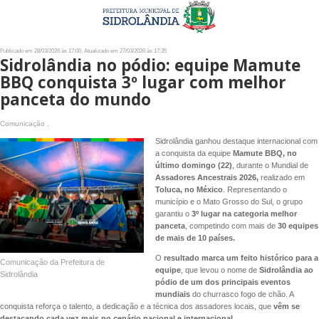
Publicado em 28/03/2026 às 17:00, Atualizado em 27/03/2026 às 17:35
Sidrolândia no pódio: equipe Mamute
BBQ conquista 3º lugar com melhor
panceta do mundo
Comunicação ,
Sidrolândia ganhou destaque internacional com
a conquista da equipe
Mamute BBQ, no
último domingo (22)
, durante o Mundial de
Assadores Ancestrais 2026,
realizado em
Toluca, no México
. Representando o
município e o Mato Grosso do Sul, o grupo
garantiu o
3º lugar na categoria melhor
panceta
, competindo com mais de
30 equipes
de mais de 10 países.
O
resultado marca um feito histórico para a
Comunicação da Prefeitura de
equipe
, que levou o nome de
Sidrolândia ao
Sidrolândia
pódio de um dos principais eventos
mundiais
do churrasco fogo de chão. A
conquista reforça o talento, a dedicação e a técnica dos assadores locais, que
vêm se
destacando cada vez mais no cenário nacional e internacional.