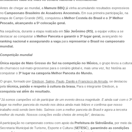
Antes de chegar ao mundial, a
Mamute BBQ
já vinha acumulando resultados expressivos
no
Campeonato Brasileiro de Assadores Ancestrais.
Em sua primeira participação, na
etapa de Campo Grande (MS), conquistou a
Melhor Costela do Brasil e o 3º Melhor
Pescado, alcançando a 5ª colocação geral.
Na sequência, durante a etapa realizada em
São Jerônimo (RS)
, a equipe voltou a se
destacar ao conquistar a
Melhor Panceta e garantir o 3º lugar geral,
avançando no
ranking nacional e assegurando a vaga
para
representar o Brasil no campeonato
mundial.
Competição mundial
Única equipe de Mato Grosso do Sul na competição no México,
o grupo levou a cultura
do churrasco sul-mato-grossense para o cenário global e, mais uma vez, fez história ao
conquistar o
3º lugar na categoria Melhor Panceta do Mundo.
O grupo, formado por
Gledson, Salmo, Paulo, Danilo e Francisco de Arruda
, se destacou
pela
técnica, paixão e respeito à cultura da brasa.
Para o integrante Gledson, a
conquista vai além do resultado.
“Já somos campeões só de participar de um evento dessa magnitude. E ainda sair com o 3º
lugar na melhor panceta do mundo nos deixa ainda mais felizes e confirma que nosso
trabalho está sendo bem feito. Saímos com a melhor panceta do Brasil e agora a terceira
melhor do mundo. Nossos corações estão cheios de emoção”
, destacou.
A participação no campeonato contou com apoio da
Prefeitura de Sidrolândia
, por meio da
Secretaria Municipal de Turismo, Esporte e Cultura (
SETESC
),
garantindo as condições