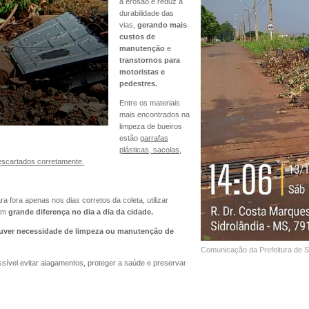
a erosão e reduz a
durabilidade das
vias,
gerando mais
custos de
manutenção
e
transtornos para
motoristas e
pedestres.
Entre os materiais
mais encontrados na
limpeza de bueiros
estão
garrafas
plásticas, sacolas,
descartados corretamente.
ra fora apenas nos dias corretos da coleta, utilizar
em
grande diferença no dia a dia da cidade.
ver necessidade de limpeza ou manutenção de
Comunicação da Prefeitura de S
sível evitar alagamentos, proteger a saúde e preservar