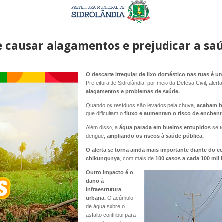
de causar alagamentos e prejudicar a sa
O descarte irregular de lixo doméstico nas ruas é 
Prefeitura de Sidrolândia, por meio da Defesa Civil, alert
alagamentos e problemas de saúde.
Quando os resíduos são levados pela chuva,
acabam b
que dificultam o
fluxo e aumentam o risco de enchen
Além disso, a
água parada em bueiros entupidos
se t
dengue,
ampliando os riscos à saúde pública.
O alerta se torna ainda mais importante diante do ce
chikungunya
, com mais de
100 casos a cada 100 mil 
Outro impacto é o
dano à
infraestrutura
urbana.
O acúmulo
de água sobre o
asfalto contribui para