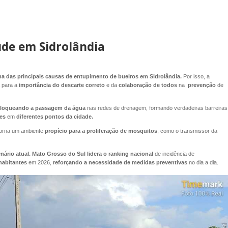
úde em Sidrolândia
uma das principais causas de entupimento de bueiros em Sidrolândia.
Por isso, a
a para a
importância do descarte correto
e da
colaboração de todos
na
prevenção
de
loqueando a passagem da água
nas redes de drenagem, formando verdadeiras barreiras
tes
em
diferentes pontos da cidade.
orna um ambiente
propício para a proliferação de mosquitos
, como o transmissor da
nário atual. Mato Grosso do Sul lidera o ranking nacional
de incidência de
habitantes
em 2026,
reforçando a necessidade de medidas preventivas
no dia a dia.