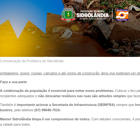
Comunicação da Prefeitura de Sidrolândia
embalagens, isopor, roupas, calçados e até restos de construção, itens que poderiam ser 
Faça a sua parte
A colaboração da população é essencial para evitar esses problemas.
Colocar o lixo pa
recipientes adequados e
não descartar resíduos nas ruas são atitudes simples
que faz
Também é
importante acionar a Secretaria de Infraestrutura (SEINFRA)
sempre que
hou
bueiros
, pelo telefone
(67) 99648-7010.
Manter Sidrolândia limpa é um compromisso de todos.
Com atitudes conscientes, é pos
a cidade para todos.