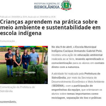
Publicado em 15/04/2026 às 16:55, Atualizado em 15/04/2026 às 20:36
Crianças aprendem na prática sobre
meio ambiente e sustentabilidade em
escola indígena
Comunicação ,
No dia 9 de abril
, a
Escola Municipal
Indígena Cacique Armando Gabriel Polo
,
recebeu uma ação de
educação ambiental
realizada ao ar livre, l
evando aprendizado e
conscientização
para os alunos em
contato
direto com a natureza.
A atividade foi realizada pela
Prefeitura de
Sidrolândia
, por meio da Secretaria de
Desenvolvimento Econômico e Meio Ambiente
(
SEDEMA
), com a
participação de
Comunicação da Prefeitura de
engenheiras da equipe
, que orientaram os
Sidrolândia
alunos sobre
temas importantes como
reciclagem
,
separação do lixo e práticas
sustentáveis.