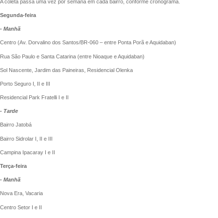
A coleta passa uma vez por semana em cada bairro, conforme cronograma.
Segunda-feira
- Manhã
Centro (Av. Dorvalino dos Santos/BR-060 – entre Ponta Porã e Aquidaban)
Rua São Paulo e Santa Catarina (entre Nioaque e Aquidaban)
Sol Nascente, Jardim das Paineiras, Residencial Olenka
Porto Seguro I, II e III
Residencial Park Fratelli I e II
- Tarde
Bairro Jatobá
Bairro Sidrolar I, II e III
Campina Ipacaray I e II
Terça-feira
- Manhã
Nova Era, Vacaria
Centro Setor I e II