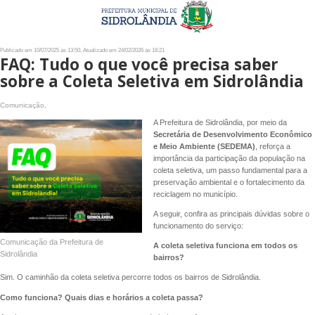
Publicado em 10/07/2025 às 13:50, Atualizado em 24/02/2026 às 18:21
FAQ: Tudo o que você precisa saber
sobre a Coleta Seletiva em Sidrolândia
Comunicação,
A Prefeitura de Sidrolândia, por meio da
Secretária de Desenvolvimento Econômico
e Meio Ambiente (SEDEMA)
, reforça a
importância da participação da população na
coleta seletiva, um passo fundamental para a
preservação ambiental e o fortalecimento da
reciclagem no município.
A seguir, confira as principais dúvidas sobre o
funcionamento do serviço:
Comunicação da Prefeitura de
A coleta seletiva funciona em todos os
Sidrolândia
bairros?
Sim. O caminhão da coleta seletiva percorre todos os bairros de Sidrolândia.
Como funciona? Quais dias e horários a coleta passa?