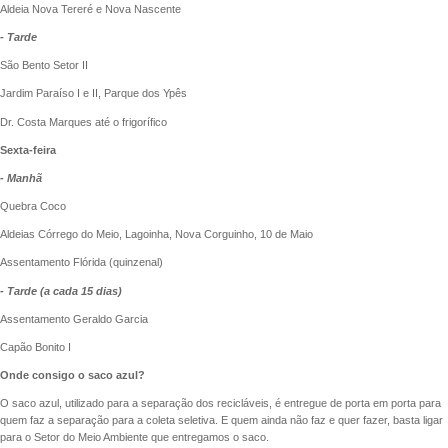
Aldeia Nova Tereré e Nova Nascente
- Tarde
São Bento Setor II
Jardim Paraíso I e II, Parque dos Ypês
Dr. Costa Marques até o frigorífico
Sexta-feira
- Manhã
Quebra Coco
Aldeias Córrego do Meio, Lagoinha, Nova Corguinho, 10 de Maio
Assentamento Flórida (quinzenal)
- Tarde (a cada 15 dias)
Assentamento Geraldo Garcia
Capão Bonito I
Onde consigo o saco azul?
O saco azul, utilizado para a separação dos recicláveis, é entregue de porta em porta para
quem faz a separação para a coleta seletiva. E quem ainda não faz e quer fazer, basta ligar
para o Setor do Meio Ambiente que entregamos o saco.