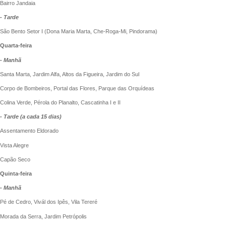
Bairro Jandaia
- Tarde
São Bento Setor I (Dona Maria Marta, Che-Roga-Mi, Pindorama)
Quarta-feira
- Manhã
Santa Marta, Jardim Alfa, Altos da Figueira, Jardim do Sul
Corpo de Bombeiros, Portal das Flores, Parque das Orquídeas
Colina Verde, Pérola do Planalto, Cascatinha I e II
- Tarde (a cada 15 dias)
Assentamento Eldorado
Vista Alegre
Capão Seco
Quinta-feira
- Manhã
Pé de Cedro, Vivál dos Ipês, Vila Tereré
Morada da Serra, Jardim Petrópolis