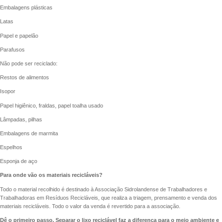
Embalagens plásticas
Latas
Papel e papelão
Parafusos
Não pode ser reciclado:
Restos de alimentos
Isopor
Papel higiênico, fraldas, papel toalha usado
Lâmpadas, pilhas
Embalagens de marmita
Espelhos
Esponja de aço
Para onde vão os materiais recicláveis?
Todo o material recolhido é destinado à Associação Sidrolandense de Trabalhadores e
Trabalhadoras em Resíduos Recicláveis, que realiza a triagem, prensamento e venda dos
materiais recicláveis. Todo o valor da venda é revertido para a associação.
Dê o primeiro passo. Separar o lixo reciclável faz a diferença para o meio ambiente e