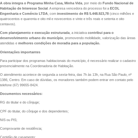
A obra integra o Programa Minha Casa,
Minha Vida
, por meio do
Fundo Nacional de
Habitação de Interesse Social
. A empresa vencedora do processo foi a
ECOL
Engenharia e Comércio LTDA
, com
investimento de R$ 5.448.923,78
(cinco milhões e
quatrocentos e quarenta e oito mil e novecentos e vinte e três reais e setenta e oito
centavos).
Com planejamento e execução estruturada
, a iniciativa
contribui para o
desenvolvimento urbano do município
, promovendo mobilidade, valorização das áreas
atendidas e
melhores condições de moradia para a população.
Orientações importantes
Para participar dos programas habitacionais do município, é necessário realizar o cadastro
presencialmente na Coordenadoria de Habitação.
O atendimento acontece de segunda a sexta-feira, das 7h às 13h, na Rua São Paulo, nº
1386, Centro. Em caso de dúvidas, os moradores também podem entrar em contato pelo
telefone (67) 99655-8424.
Documentos necessários:
RG do titular e do cônjuge;
CPF do titular, do cônjuge e dos dependentes;
NIS ou PIS;
Comprovante de residência;
Certidão de casamento;