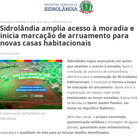
Publicado em 25/03/2026 às 18:00, Atualizado em 26/03/2026 às 13:14
Sidrolândia amplia acesso à moradia e
inicia marcação de arruamento para
novas casas habitacionais
Comunicação ,
Sidrolândia segue avançando em ações
que ampliam o acesso à moradia.
Após a
conclusão do processo de concorrência
eletrônica para a
construção de 40 unidades
habitacionais
, o município já
iniciou a etapa
de marcação do arruamento
, dando início à
organização do espaço onde serão
implantadas as novas moradias.
A área está
localizada no
bairro Jardim Paraíso, em
frente ao frigorífico Balbinos.
Comunicação da Prefeitura de
Além das casas, o
projeto contempla
Sidrolândia
pavimentação asfáltica
e drenagem de águas
pluviais
, garantindo mais infraestrutura,
segurança e
qualidade de vida para as futuras famílias beneficiadas.