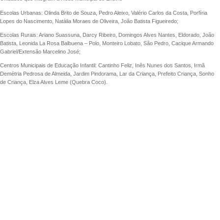
Escolas Urbanas: Olinda Brito de Souza, Pedro Aleixo, Valério Carlos da Costa, Porfíria
Lopes do Nascimento, Natália Moraes de Oliveira, João Batista Figueiredo;
Escolas Rurais: Ariano Suassuna, Darcy Ribeiro, Domingos Alves Nantes, Eldorado, João
Batista, Leonida La Rosa Balbuena – Polo, Monteiro Lobato, São Pedro, Cacique Armando
Gabriel/Extensão Marcelino José;
Centros Municipais de Educação Infantil: Cantinho Feliz, Inês Nunes dos Santos, Irmã
Demétria Pedrosa de Almeida, Jardim Pindorama, Lar da Criança, Prefeito Criança, Sonho
de Criança, Elza Alves Leme (Quebra Coco).