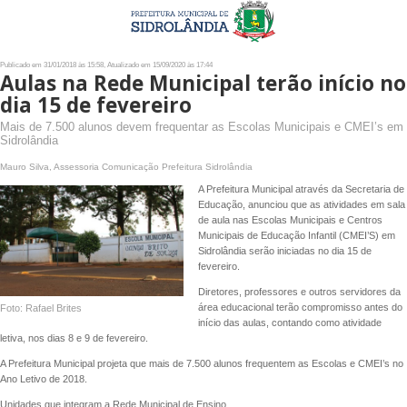
Publicado em 31/01/2018 às 15:58, Atualizado em 15/09/2020 às 17:44
Aulas na Rede Municipal terão início no
dia 15 de fevereiro
Mais de 7.500 alunos devem frequentar as Escolas Municipais e CMEI’s em
Sidrolândia
Mauro Silva, Assessoria Comunicação Prefeitura Sidrolândia
A Prefeitura Municipal através da Secretaria de
Educação, anunciou que as atividades em sala
de aula nas Escolas Municipais e Centros
Municipais de Educação Infantil (CMEI’S) em
Sidrolândia serão iniciadas no dia 15 de
fevereiro.
Diretores, professores e outros servidores da
área educacional terão compromisso antes do
Foto: Rafael Brites
início das aulas, contando como atividade
letiva, nos dias 8 e 9 de fevereiro.
A Prefeitura Municipal projeta que mais de 7.500 alunos frequentem as Escolas e CMEI’s no
Ano Letivo de 2018.
Unidades que integram a Rede Municipal de Ensino