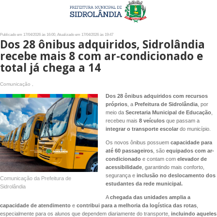
Publicado em 17/04/2026 às 16:00, Atualizado em 17/04/2026 às 19:47
Dos 28 ônibus adquiridos, Sidrolândia
recebe mais 8 com ar-condicionado e
total já chega a 14
Comunicação ,
Dos 28 ônibus adquiridos com recursos
próprios
, a
Prefeitura de Sidrolândia
, por
meio da
Secretaria Municipal de Educação
,
recebeu mais
8 veículos
que passam a
integrar o transporte escolar
do município.
Os novos ônibus possuem
capacidade para
até 60 passageiros
, são
equipados com ar-
condicionado
e contam com
elevador de
acessibilidade
, garantindo mais conforto,
segurança e
inclusão no deslocamento dos
Comunicação da Prefeitura de
estudantes da rede municipal.
Sidrolândia
A
chegada das unidades amplia a
capacidade de atendimento
e
contribui para a melhoria da logística das rotas
,
especialmente para os alunos que dependem diariamente do transporte,
incluindo aqueles