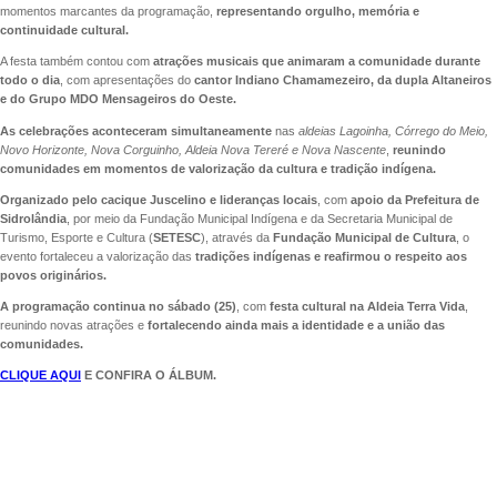
momentos marcantes da programação,
representando orgulho, memória e
continuidade cultural.
A festa também contou com
atrações musicais que animaram a comunidade durante
todo o dia
, com apresentações do
cantor Indiano Chamamezeiro, da dupla Altaneiros
e do Grupo MDO Mensageiros do Oeste.
As celebrações aconteceram simultaneamente
nas
aldeias Lagoinha, Córrego do Meio,
Novo Horizonte, Nova Corguinho, Aldeia Nova Tereré e Nova Nascente
,
reunindo
comunidades em momentos de valorização da cultura e tradição indígena.
Organizado pelo cacique Juscelino e lideranças locais
, com
apoio da Prefeitura de
Sidrolândia
, por meio da Fundação Municipal Indígena e da Secretaria Municipal de
Turismo, Esporte e Cultura (
SETESC
), através da
Fundação Municipal de Cultura
, o
evento fortaleceu a valorização das
tradições indígenas e reafirmou o respeito aos
povos originários.
A programação continua no sábado (25)
, com
festa cultural na Aldeia Terra Vida
,
reunindo novas atrações e
fortalecendo ainda mais a identidade e a união das
comunidades.
CLIQUE AQUI
E CONFIRA O ÁLBUM.