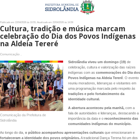
Publicado em 22/04/2026 às 10:55, Atualizado em 22/04/2026 às 14:59
Cultura, tradição e música marcam
celebração do Dia dos Povos Indígenas
na Aldeia Tereré
Comunicação ,
Sidrolândia viveu um domingo (19)
de
celebração, cultura e valorização das raízes
indígenas com as
comemorações do Dia dos
Povos Indígenas na Aldeia Tereré
. O evento
reuniu moradores, lideranças e visitantes em
uma programação marcada pelo respeito às
tradições e pelo fortalecimento da
identidade cultural.
A abertura aconteceu pela manhã,
com a
fala de autoridades e lideranças, destacando a
Comunicação da Prefeitura de
importância da data e o
reconhecimento das
Sidrolândia
comunidades indígenas do município.
Ao longo do dia,
o público acompanhou apresentações culturais
que emocionaram e
fortaleceram a identidade dos povos originários.
A tradicional Dança Terena foi um dos