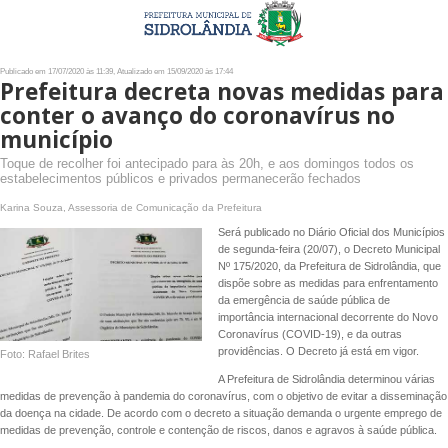
Publicado em 17/07/2020 às 11:39, Atualizado em 15/09/2020 às 17:44
Prefeitura decreta novas medidas para
conter o avanço do coronavírus no
município
Toque de recolher foi antecipado para às 20h, e aos domingos todos os
estabelecimentos públicos e privados permanecerão fechados
Karina Souza, Assessoria de Comunicação da Prefeitura
Será publicado no Diário Oficial dos Municípios
de segunda-feira (20/07), o Decreto Municipal
Nº 175/2020, da Prefeitura de Sidrolândia, que
dispõe sobre as medidas para enfrentamento
da emergência de saúde pública de
importância internacional decorrente do Novo
Coronavírus (COVID-19), e da outras
providências. O Decreto já está em vigor.
Foto: Rafael Brites
A Prefeitura de Sidrolândia determinou várias
medidas de prevenção à pandemia do coronavírus, com o objetivo de evitar a disseminação
da doença na cidade. De acordo com o decreto a situação demanda o urgente emprego de
medidas de prevenção, controle e contenção de riscos, danos e agravos à saúde pública.