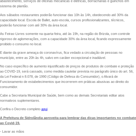
abastecimento, serviços de oficinas mecânicas e elétricas, borracharias e guinchos em
sistema de plantão.
Aos sábados restaurantes poderão funcionar das 10h às 14h, obedecendo até 30% da
capacidade local. Escola de Ballet, auto-escola, cursos profissionalizantes, técnicos,
poderão funcionar com até 30% da área local.
As Feiras-Livres somente na quarta-feira, até às 19h, na região do Brizola, com controle
rigoroso de aglomerações, com a capacidade 30% da área local, ficando expressamente
proibido o consumo no local.
E diante da grave ameaça do coronavírus, fica vedado a circulação de pessoas no
município, entre as 20h às 4h, salvo em caráter excepcional e inadiável.
No caso específico de aumento injustificado de preços de produtos de combate e proteção
ao COVID-19, será cassado, como medida cautelar prevista no parágrafo único do art. 56,
da Lei Federal n 8.078, de 1990 (Código de Defesa do Consumidor), o Alvará de
Funcionamento de estabelecimentos que incorrerem em práticas abusivas ao direito do
consumidor.
Cabe a Secretaria Municipal de Saúde, bem como as demais Secretariais editar atos
normativos suplementares.
Confira o Decreto completo
aqui
.
A Prefeitura de Sidrolândia aproveita para lembrar das dicas importantes no combate
ao Covid-19.
- Lavar as mãos