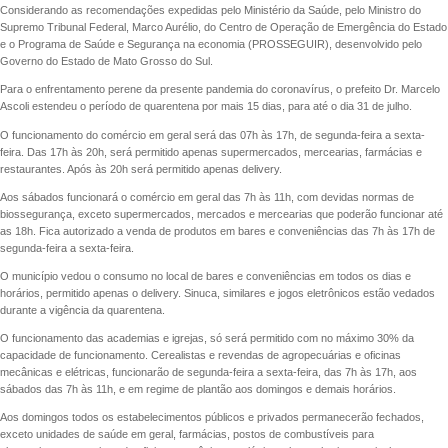
Considerando as recomendações expedidas pelo Ministério da Saúde, pelo Ministro do
Supremo Tribunal Federal, Marco Aurélio, do Centro de Operação de Emergência do Estado
e o Programa de Saúde e Segurança na economia (PROSSEGUIR), desenvolvido pelo
Governo do Estado de Mato Grosso do Sul.
Para o enfrentamento perene da presente pandemia do coronavírus, o prefeito Dr. Marcelo
Ascoli estendeu o período de quarentena por mais 15 dias, para até o dia 31 de julho.
O funcionamento do comércio em geral será das 07h às 17h, de segunda-feira a sexta-
feira. Das 17h às 20h, será permitido apenas supermercados, mercearias, farmácias e
restaurantes. Após às 20h será permitido apenas delivery.
Aos sábados funcionará o comércio em geral das 7h às 11h, com devidas normas de
biossegurança, exceto supermercados, mercados e mercearias que poderão funcionar até
as 18h. Fica autorizado a venda de produtos em bares e conveniências das 7h às 17h de
segunda-feira a sexta-feira.
O município vedou o consumo no local de bares e conveniências em todos os dias e
horários, permitido apenas o delivery. Sinuca, similares e jogos eletrônicos estão vedados
durante a vigência da quarentena.
O funcionamento das academias e igrejas, só será permitido com no máximo 30% da
capacidade de funcionamento. Cerealistas e revendas de agropecuárias e oficinas
mecânicas e elétricas, funcionarão de segunda-feira a sexta-feira, das 7h às 17h, aos
sábados das 7h às 11h, e em regime de plantão aos domingos e demais horários.
Aos domingos todos os estabelecimentos públicos e privados permanecerão fechados,
exceto unidades de saúde em geral, farmácias, postos de combustíveis para