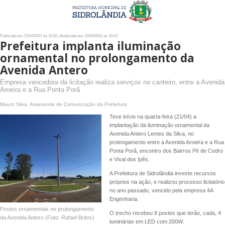
Publicado em 22/04/2021 às 15:02, Atualizado em 22/04/2021 às 19:12
Prefeitura implanta iluminação
ornamental no prolongamento da
Avenida Antero
Empresa vencedora da licitação realiza serviços no canteiro, entre a Avenida
Aroeira e a Rua Ponta Porã
Mauro Silva, Assessoria de Comunicação da Prefeitura
Teve início na quarta-feira (21/04) a
implantação da iluminação ornamental da
Avenida Antero Lemes da Silva, no
prolongamento entre a Avenida Aroeira e a Rua
Ponta Porã, encontro dos Bairros Pé de Cedro
e Vival dos Ipês.
A Prefeitura de Sidrolândia investe recursos
próprios na ação, e realizou processo licitatório
no ano passado, vencido pela empresa 4A
Engenharia.
Postes ornamentais no prolongamento
O trecho recebeu 8 postes que terão, cada, 4
da Avenida Antero (Foto: Rafael Brites)
luminárias em LED com 200W.