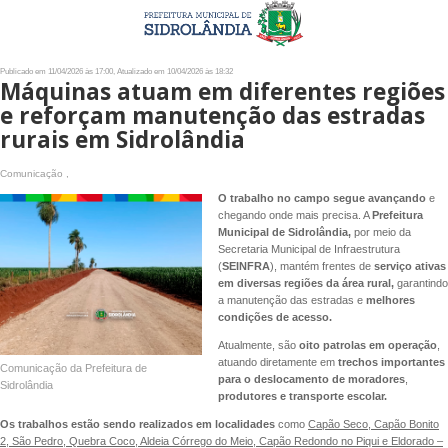
Publicado em 11/04/2026 às 17:00, Atualizado em 10/04/2026 às 18:32
Máquinas atuam em diferentes regiões
e reforçam manutenção das estradas
rurais em Sidrolândia
Comunicação ,
O trabalho no campo segue avançando
e
chegando onde mais precisa. A
Prefeitura
Municipal de Sidrolândia,
por meio da
Secretaria Municipal de Infraestrutura
(
SEINFRA
), mantém frentes de
serviço ativas
em diversas regiões da área rural,
garantindo
a manutenção das estradas e
melhores
condições de acesso.
Atualmente, são
oito patrolas em operação
,
atuando diretamente em
trechos importantes
Comunicação da Prefeitura de
para o deslocamento de moradores
,
Sidrolândia
produtores e transporte escolar.
Os trabalhos estão sendo realizados em localidades
como
Capão Seco, Capão Bonito
2, São Pedro, Quebra Coco, Aldeia Córrego do Meio, Capão Redondo no Piqui e Eldorado –