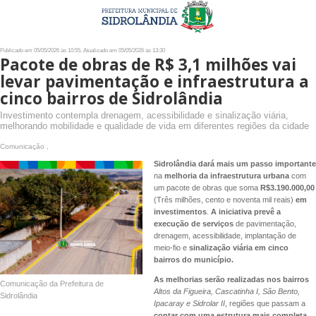
Publicado em 05/05/2026 às 10:55, Atualizado em 05/05/2026 às 13:30
Pacote de obras de R$ 3,1 milhões vai
levar pavimentação e infraestrutura a
cinco bairros de Sidrolândia
Investimento contempla drenagem, acessibilidade e sinalização viária,
melhorando mobilidade e qualidade de vida em diferentes regiões da cidade
Comunicação ,
Sidrolândia dará mais um passo importante
na
melhoria da infraestrutura urbana
com
um pacote de obras que soma
R$3.190.000,00
(Três milhões, cento e noventa mil reais)
em
investimentos
.
A iniciativa prevê a
execução de serviços
de pavimentação,
drenagem, acessibilidade, implantação de
meio-fio e
sinalização viária em cinco
bairros do município.
As melhorias serão realizadas nos bairros
Comunicação da Prefeitura de
Altos da Figueira, Cascatinha I, São Bento,
Sidrolândia
Ipacaray e Sidrolar II
, regiões que passam a
contar com uma estrutura mais completa