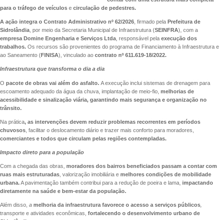
para o tráfego de veículos
e
circulação de pedestres.
A ação integra o Contrato Administrativo nº 62/2026
, firmado pela
Prefeitura de
Sidrolândia
, por meio da Secretaria Municipal de Infraestrutura (
SEINFRA
), com a
empresa Domine Engenharia e Serviços Ltda
, responsável pela
execução dos
trabalhos.
Os recursos são provenientes do programa de
Financiamento à Infraestrutura e
ao Saneamento (
FINISA
), vinculado ao
contrato nº 611.619-18/2022.
Infraestrutura que transforma o dia a dia
O
pacote de obras vai além do asfalto.
A execução inclui sistemas de drenagem para
escoamento adequado da água da chuva, implantação de meio-fio,
melhorias de
acessibilidade e sinalização viária, garantindo mais segurança e organização no
trânsito.
Na prática
, as intervenções devem reduzir problemas recorrentes em períodos
chuvosos
, facilitar o deslocamento diário e trazer mais conforto para moradores,
comerciantes e todos que circulam pelas regiões contempladas.
Impacto direto para a população
Com a chegada das obras,
moradores dos bairros beneficiados passam a contar com
ruas mais estruturadas
, valorização imobiliária e
melhores condições de mobilidade
urbana.
A pavimentação também contribui para a redução de poeira e lama,
impactando
diretamente na saúde e bem-estar da população.
Além disso,
a
melhoria da infraestrutura favorece o acesso a serviços públicos
,
transporte e atividades econômicas,
fortalecendo o desenvolvimento urbano de