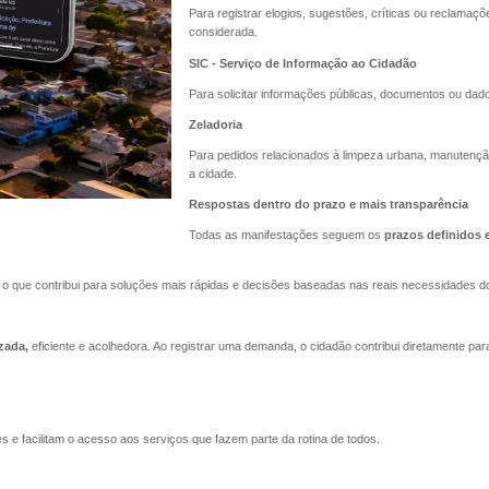
Para registrar elogios, sugestões, críticas ou reclamaçõ
considerada.
SIC - Serviço de Informação ao Cidadão
Para solicitar informações públicas, documentos ou dado
Zeladoria
Para pedidos relacionados à limpeza urbana, manutenção
a cidade.
Respostas dentro do prazo e mais transparência
Todas as manifestações seguem os
prazos definidos e
, o que contribui para soluções mais rápidas e decisões baseadas nas reais necessidades d
zada,
eficiente e acolhedora. Ao registrar uma demanda, o cidadão contribui diretamente pa
e facilitam o acesso aos serviços que fazem parte da rotina de todos.