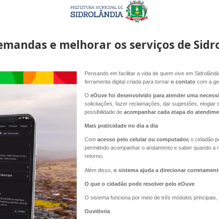
emandas e melhorar os serviços de Sidr
Pensando em facilitar a vida de quem vive em Sidrolândi
ferramenta digital criada para tornar
o contato
com a ge
O
eOuve foi desenvolvido para atender uma neces
solicitações, fazer reclamações, dar sugestões, elogiar 
possibilidade de
acompanhar cada etapa do atendime
Mais praticidade no dia a dia
Com
acesso pelo celular ou computador,
o cidadão p
permitindo acompanhar o andamento e saber quando a re
retorno.
Além disso,
o sistema ajuda a direcionar corretamen
O que o cidadão pode resolver pelo eOuve
O sistema funciona por meio de três módulos principais,
Ouvidoria