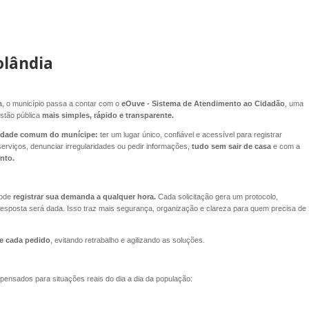
olândia
a, o município passa a contar com o
eOuve - Sistema de Atendimento ao Cidadão
, uma
stão pública
mais simples, rápido e transparente.
sidade comum do munícipe:
ter um lugar único, confiável e acessível para registrar
serviços, denunciar irregularidades ou pedir informações,
tudo sem sair de casa
e com a
nto.
ode
registrar sua demanda a qualquer hora.
Cada solicitação gera um protocolo,
sposta será dada. Isso traz mais segurança, organização e clareza para quem precisa de
te cada pedido
, evitando retrabalho e agilizando as soluções.
 pensados para situações reais do dia a dia da população: