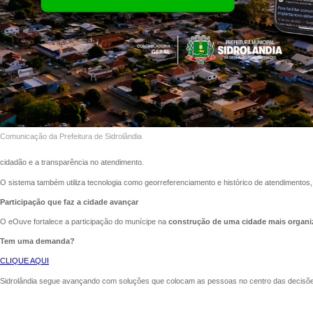
Comunicação da Prefeitura de Sidrolândia
cidadão e a transparência no atendimento.
O sistema também utiliza tecnologia como georreferenciamento e histórico de atendimentos
Participação que faz a cidade avançar
O eOuve fortalece a participação do munícipe na
construção de uma cidade mais organi
Tem uma demanda?
CLIQUE AQUI
Sidrolândia segue avançando com soluções que colocam as pessoas no centro das decisões 