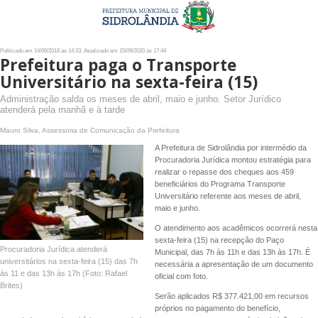
Publicado em 14/06/2018 às 14:33, Atualizado em 15/09/2020 às 17:44
Prefeitura paga o Transporte
Universitário na sexta-feira (15)
Administração salda os meses de abril, maio e junho. Setor Jurídico
atenderá pela manhã e à tarde
Mauro Silva, Assessoria de Comunicação da Prefeitura
A Prefeitura de Sidrolândia por intermédio da
Procuradoria Jurídica montou estratégia para
realizar o repasse dos cheques aos 459
beneficiários do Programa Transporte
Universitário referente aos meses de abril,
maio e junho.
O atendimento aos acadêmicos ocorrerá nesta
sexta-feira (15) na recepção do Paço
Procuradoria Jurídica atenderá
Municipal, das 7h às 11h e das 13h às 17h. É
universitários na sexta-feira (15) das 7h
necessária a apresentação de um documento
às 11 e das 13h às 17h (Foto: Rafael
oficial com foto.
Brites)
Serão aplicados R$ 377.421,00 em recursos
próprios no pagamento do benefício,