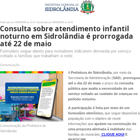
Publicado em 04/05/2026 às 15:37, Atualizado em 04/05/2026 às 19:41
Consulta sobre atendimento infantil
noturno em Sidrolândia é prorrogada
até 22 de maio
Formulário segue aberto para moradores indicarem demanda por serviço
voltado a famílias que trabalham à noite
Comunicação ,
A
Prefeitura de Sidrolândia
, por meio da
Secretaria de Administração (
SAD
),
prorrogou
até o dia 22 de maio
o prazo da
consulta
pública que avalia a necessidade de um
serviço voltado ao cuidado de crianças no
período noturno.
A participação é feita por meio de um
formulário eletrônico,
que segue disponível à
população com o objetivo de reunir
informações que
ajudem na construção de
Comunicação da Prefeitura de
uma proposta alinhada à realidade
das
Sidrolândia
famílias do município.
CLIQUE AQUI
E
PARTICIPE.