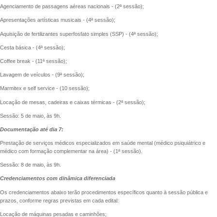
Agenciamento de passagens aéreas nacionais - (2ª sessão);
Apresentações artísticas musicais - (4ª sessão);
Aquisição de fertilizantes superfosfato simples (SSP) - (4ª sessão);
Cesta básica - (4ª sessão);
Coffee break - (11ª sessão);
Lavagem de veículos - (9ª sessão);
Marmitex e self service - (10 sessão);
Locação de mesas, cadeiras e caixas térmicas - (2ª sessão);
Sessão: 5 de maio, às 9h.
Documentação até dia 7:
Prestação de serviços médicos especializados em saúde mental (médico psiquiátrico e
médico com formação complementar na área) - (1ª sessão).
Sessão: 8 de maio, às 9h.
Credenciamentos com dinâmica diferenciada
Os credenciamentos abaixo terão procedimentos específicos quanto à sessão pública e
prazos, conforme regras previstas em cada edital:
Locação de máquinas pesadas e caminhões;