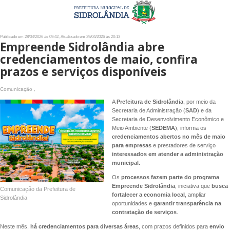
Publicado em 28/04/2026 às 09:42, Atualizado em 29/04/2026 às 20:13
Empreende Sidrolândia abre
credenciamentos de maio, confira
prazos e serviços disponíveis
Comunicação ,
A
Prefeitura de Sidrolândia
, por meio da
Secretaria de Administração (
SAD
) e da
Secretaria de Desenvolvimento Econômico e
Meio Ambiente (
SEDEMA
), informa os
credenciamentos abertos no mês de maio
para empresas
e prestadores de serviço
interessados em atender a administração
municipal.
Os
processos fazem parte do programa
Empreende Sidrolândia
, iniciativa que
busca
Comunicação da Prefeitura de
fortalecer a economia local
, ampliar
Sidrolândia
oportunidades e
garantir transparência na
contratação de serviços
.
Neste mês,
há credenciamentos para diversas áreas
, com prazos definidos para
envio