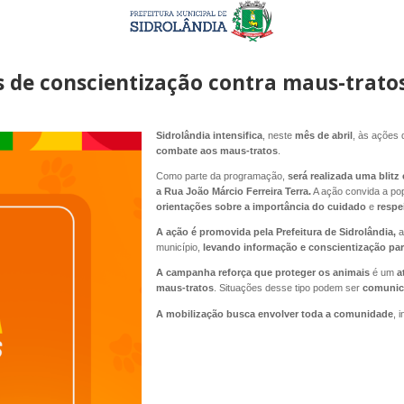
de conscientização contra maus-tratos
Sidrolândia intensifica
, neste
mês de abril
, às ações
combate aos maus-tratos
.
Como parte da programação,
será realizada uma blitz
a Rua João Márcio Ferreira Terra.
A ação convida a po
orientações sobre a importância do cuidado
e
respe
A ação é promovida pela Prefeitura de Sidrolândia,
a
município,
levando informação e conscientização para
A campanha reforça que proteger os animais
é um
a
maus-tratos
. Situações desse tipo podem ser
comunica
A mobilização busca envolver toda a comunidade
, 