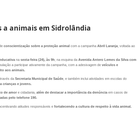
 a animais em Sidrolândia
 de
conscientização sobre a proteção animal
com a campanha
Abril Laranja
, voltada ao
 educativa
na
sexta-feira (24), às 9h
, na esquina da
Avenida Antero Lemes da Silva com
pulação a participar ativamente da campanha, com a adesivagem de
veículos e
ito aos animais.
través da
Secretaria Municipal de Saúde
, e também inclui atividades em escolas do
 crianças e jovens.
to de amor
e cidadania,
além de destacar a importância da denúncia
em casos de
das pelo telefone 190.
incentivando atitudes responsáveis e
fortalecendo a cultura de respeito à vida animal.