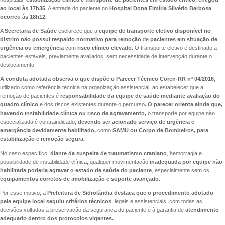
ao local às 17h35
. A entrada do paciente no
Hospital Dona Elmíria Silvério Barbosa
ocorreu às 18h12.
A
Secretaria de Saúde
esclarece que a
equipe de transporte eletivo disponível no
distrito não possui respaldo normativo para remoção
de
pacientes em situação de
urgência ou emergência
com
risco clínico elevado.
O transporte eletivo é destinado a
pacientes estáveis, previamente avaliados, sem necessidade de intervenção durante o
deslocamento.
A conduta adotada observa o que dispõe o Parecer Técnico Coren-RR nº 04/2016
,
utilizado como referência técnica na organização assistencial, ao estabelecer que a
remoção de pacientes é
responsabilidade da equipe de saúde mediante avaliação do
quadro clínico
e dos riscos existentes durante o percurso
. O parecer orienta ainda que,
havendo instabilidade clínica ou risco de agravamento,
o transporte por equipe não
especializada é contraindicado,
devendo ser acionado serviço de urgência e
emergência devidamente habilitado,
como
SAMU ou Corpo de Bombeiros, para
estabilização e remoção segura.
No caso específico,
diante da suspeita de traumatismo craniano
, hemorragia e
possibilidade de instabilidade clínica, qualquer movimentação
inadequada por equipe não
habilitada poderia agravar o estado de saúde do paciente
, especialmente sem os
equipamentos corretos de imobilização e suporte avançado.
Por esse motivo, a
Prefeitura de Sidrolândia destaca que o procedimento adotado
pela equipe local seguiu critérios técnicos
, legais e assistenciais, com todas as
decisões voltadas à preservação da segurança do paciente e à garantia de
atendimento
adequado dentro dos protocolos vigentes.