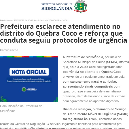
Publicado em 27/04/2026 às 10:06, Atualizado em 27/04/2026 às 14:09
Prefeitura esclarece atendimento no
distrito do Quebra Coco e reforça que
conduta seguiu protocolos de urgência
Comunicação ,
A
Prefeitura de Sidrolândia
, por meio da
Secretaria Municipal de Saúde (
SEMS
), informa
que,
no dia 26 de abril
, foi registrada uma
ocorrência no distrito do Quebra Coco
,
envolvendo um paciente encontrado ao solo
,
com sangramento nasal e auricular
,
apresentando sinais compatíveis com
quadro grave
e suspeita de traumatismo
craniano, além de histórico clínico de cirrose
com agravamento no aparelho digestivo.
Comunicação da Prefeitura de
Diante da situação, o chamado ao Serviço
Sidrolândia
de Atendimento Móvel de Urgência (SAMU)
foi registrado às 17h02
, conforme dados
oficiais da Central de Regulação. O serviço, legalmente habilitado para atendimento pré-
hospitalar,
estabilização clínica e transporte de pacientes em estado crítico, chegou