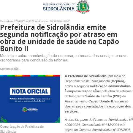
Publicado em 27/04/2026 às 09:23, Atualizado em 27/04/2026 às 20:42
Prefeitura de Sidrolândia emite
segunda notificação por atraso em
obra de unidade de saúde no Capão
Bonito II
Município cobra manifestação da empresa, retomada dos serviços e novo
cronograma para conclusão da reforma.
Comunicação ,
A Prefeitura de Sidrolândia,
por meio do
Departamento de Planejamento (
Deplan
),
emitiu a segunda
notificação administrativa
à empresa responsável
pela obra de reforma
do
Programa Saúde da Família (PSF)
do
Assentamento Capão Bonito II
, em
razão
dos atrasos constatados na execução dos
serviços.
A obra faz parte do Processo Administrativo Nº
4200/2024, Concorrência N.º 12/2024 e é
Comunicação da Prefeitura de
objeto do Contrato Administrativo nº 393/2025,
Sidrolândia