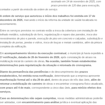
assinado em 14 de novembro de 2025, com
prazo previsto de 120 dias para execução,
contados a partir da emissão da ordem de serviço.
A ordem de serviço que autorizou o início dos trabalhos foi emitida em 17 de
dezembro de 2025
, marcando o início da reforma da unidade de saúde localizada no
assentamento.
Entre os serviços previstos no contrato estão a troca da cobertura com
instalação de
telhado metálico, substituição do forro, regularização e reparo das paredes, troca dos
revestimentos de piso e parede, execução de piso em concreto e calçadas, substituição e
instalação de portas, janelas e vidros, troca de louças e metais sanitários, além da pintura
completa da edificação.
Em
acompanhamento técnico da execução contratual
, o município já havia expedido a
1ª notificação, datada de 26 de fevereiro de 2026
, após constatação de atraso na
mobilização inicial do canteiro de obras
. Na ocasião, também foram estabelecidas
determinações para regularização da situação e retomada do cronograma.
Diante da permanência das pendências
e do descumprimento dos
prazos
estabelecidos, foi emitida nova notificação
, determinando que a empresa apresente
manifestação formal até o dia 29 de abril
, dentro do prazo de três dias úteis,
além de
retomar a mobilização do canteiro
de obras e encaminhar cronograma físico atualizado,
com prazo até 4 de maio
, correspondente a cinco dias úteis,
para reinício efetivo dos
serviços.
Caso as determinações não sejam cumpridas
, novas medidas administrativas poderão
ser adotadas, com
encaminhamento para análise
jurídica e eventual aplicação das