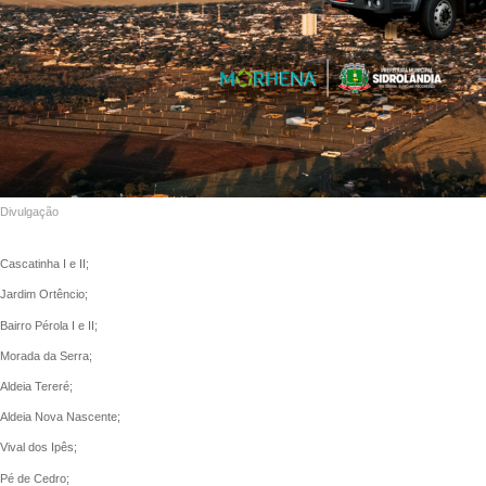
Divulgação
Cascatinha I e II;
Jardim Ortêncio;
Bairro Pérola I e II;
Morada da Serra;
Aldeia Tereré;
Aldeia Nova Nascente;
Vival dos Ipês;
Pé de Cedro;