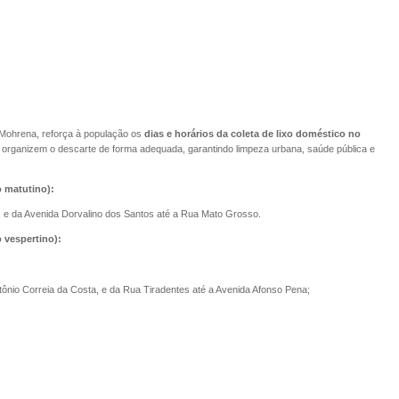
 Mohrena, reforça à população os
dias e horários da coleta de lixo doméstico no
e organizem o descarte de forma adequada, garantindo limpeza urbana, saúde pública e
o matutino):
, e da Avenida Dorvalino dos Santos até a Rua Mato Grosso.
 vespertino):
ônio Correia da Costa, e da Rua Tiradentes até a Avenida Afonso Pena;