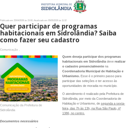
Publicado em 25/04/2026 às 15:00, Atualizado em 05/05/2026 às 11:32
Quer participar de programas
habitacionais em Sidrolândia? Saiba
como fazer seu cadastro
Comunicação ,
Quem deseja participar dos programas
habitacionais em Sidrolândia
deve
realizar
o cadastro presencialmente
na
Coordenadoria Municipal de Habitação e
Urbanismo.
Esse é o primeiro passo para
participar das seleções e ter acesso às
oportunidades de moradia no município.
O atendimento é realizado pela Prefeitura de
Sidrolândia, por meio da Coordenadoria de
Habitação e Urbanismo, de
segunda a sexta-
Comunicação da Prefeitura de
feira, das 7h às 13h, na Rua São Paulo, nº
Sidrolândia
1386, no centro.
Documentos necessários