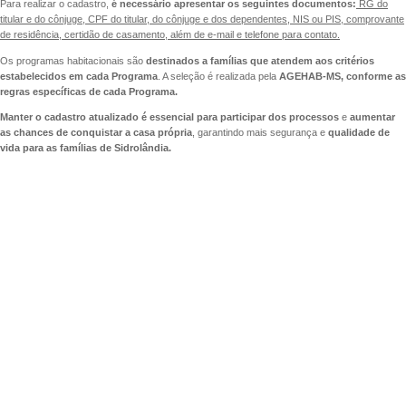
Para realizar o cadastro,
é necessário apresentar os seguintes documentos:
RG do
titular e do cônjuge, CPF do titular, do cônjuge e dos dependentes, NIS ou PIS, comprovante
de residência, certidão de casamento, além de e-mail e telefone para contato.
Os programas habitacionais são
destinados a famílias que atendem aos critérios
estabelecidos em cada Programa
. A seleção é realizada pela
AGEHAB-MS, conforme as
regras específicas de cada Programa.
Manter o cadastro atualizado é essencial para participar dos processos
e
aumentar
as chances de conquistar a casa própria
, garantindo mais segurança e
qualidade de
vida para as famílias de Sidrolândia.