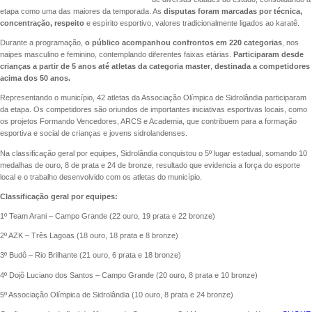
etapa como uma das maiores da temporada. As
disputas foram marcadas por técnica,
concentração, respeito
e espírito esportivo, valores tradicionalmente ligados ao karatê.
Durante a programação,
o público acompanhou confrontos em 220 categorias
, nos
naipes masculino e feminino, contemplando diferentes faixas etárias.
Participaram desde
crianças a partir de 5 anos até atletas da categoria master
,
destinada a competidores
acima dos 50 anos.
Representando o município, 42 atletas da Associação Olímpica de Sidrolândia participaram
da etapa. Os competidores são oriundos de importantes iniciativas esportivas locais, como
os projetos Formando Vencedores, ARCS e Academia, que contribuem para a formação
esportiva e social de crianças e jovens sidrolandenses.
Na classificação geral por equipes, Sidrolândia conquistou o 5º lugar estadual, somando 10
medalhas de ouro, 8 de prata e 24 de bronze, resultado que evidencia a força do esporte
local e o trabalho desenvolvido com os atletas do município.
Classificação geral por equipes:
1º Team Arani – Campo Grande (22 ouro, 19 prata e 22 bronze)
2º AZK – Três Lagoas (18 ouro, 18 prata e 8 bronze)
3º Budô – Rio Brilhante (21 ouro, 6 prata e 18 bronze)
4º Dojô Luciano dos Santos – Campo Grande (20 ouro, 8 prata e 10 bronze)
5º Associação Olímpica de Sidrolândia (10 ouro, 8 prata e 24 bronze)