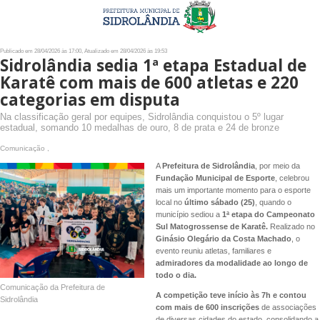
Publicado em 28/04/2026 às 17:00, Atualizado em 28/04/2026 às 19:53
Sidrolândia sedia 1ª etapa Estadual de
Karatê com mais de 600 atletas e 220
categorias em disputa
Na classificação geral por equipes, Sidrolândia conquistou o 5º lugar
estadual, somando 10 medalhas de ouro, 8 de prata e 24 de bronze
Comunicação ,
A
Prefeitura de Sidrolândia
, por meio da
Fundação Municipal de Esporte
, celebrou
mais um importante momento para o esporte
local no
último sábado (25)
, quando o
município sediou a
1ª etapa do
Campeonato
Sul Matogrossense de Karatê.
Realizado no
Ginásio Olegário da Costa Machado
, o
evento reuniu atletas, familiares e
admiradores da modalidade ao longo de
todo o dia.
Comunicação da Prefeitura de
A competição teve início às 7h e contou
Sidrolândia
com mais de 600 inscrições
de associações
de diversas cidades do estado, consolidando a