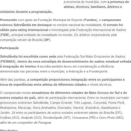
a economia do município, com
a presença de
atletas, técnicos, familiares, árbitros e
visitantes durante a programação.
Promovido
com apoio da Fundação Municipal de Esporte (
Fundes
), o
campeonato
colocou Sidrolândia em destaque
no cenário nacional da modalidade.
O torneio foi
válido para rating internacional
e homologado pela Federação Internacional de Xadrez
(
FIDE
), principal entidade da modalidade no mundo. Os árbitros responsáveis pela
competição vieram de Brasília (
DF
).
Participação
Sidrolândia foi escolhida como sede
pela Federação Sul-Mato-Grossense de Xadrez
(
FESMAX
), d
entro da nova estratégia de desenvolvimento do xadrez estadual voltada
à integração do interior.
A escolha também levou em consideração a eficiência
demonstrada nas parcerias entre o município, a federação e a Fundesporte.
Além das partidas,
a competição proporcionou integração entre os participantes e
troca de experiências entre atletas de diferentes cidades
e níveis técnicos.
O campeonato reuniu
enxadristas de diferentes cidades de Mato Grosso do Sul e de
outros estados do país
, além de participação internacional.
Entre os municípios sul-mato-
grossenses estiveram Sidrolândia, Campo Grande, Três Lagoas, Corumbá, Ponta Porã,
Bodoquena, Maracaju, Nova Andradina, Dourados, Naviraí, Anastácio, Aquidauana e
Jardim. Já entre os participantes de outros estados estiveram atletas de Brasília (DF),
Goiânia (GO), Anápolis (GO), Rondonópolis (MT), Umuarama (PR) e Ouro Preto (MG),
além de um competidor do Paraguai.
Resultados