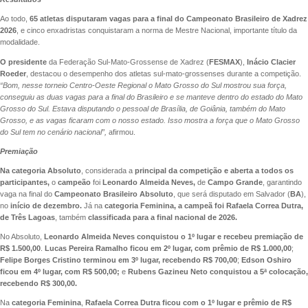
Ao todo,
65 atletas disputaram vagas para a final do Campeonato Brasileiro de Xadrez
2026
, e cinco enxadristas conquistaram a norma de Mestre Nacional, importante título da
modalidade.
O presidente
da Federação Sul-Mato-Grossense de Xadrez (
FESMAX
),
Inácio Clacier
Roeder
, destacou o desempenho dos atletas sul-mato-grossenses durante a competição.
“Bom, nesse torneio Centro-Oeste Regional o Mato Grosso do Sul mostrou sua força,
conseguiu as duas vagas para a final do Brasileiro e se manteve dentro do estado do Mato
Grosso do Sul. Estava disputando o pessoal de Brasília, de Goiânia, também do Mato
Grosso, e as vagas ficaram com o nosso estado. Isso mostra a força que o Mato Grosso
do Sul tem no cenário nacional”,
afirmou.
Premiação
Na categoria Absoluto
, considerada a
principal da competição e aberta a todos os
participantes,
o
campeão
foi
Leonardo Almeida Neves,
de
Campo Grande
, garantindo
vaga na final do
Campeonato Brasileiro Absoluto
, que será disputado em Salvador (
BA
),
no
início de dezembro.
Já na
categoria Feminina, a campeã foi Rafaela Correa Dutra,
de Três Lagoas
, também
classificada para a final nacional de 2026.
No Absoluto,
Leonardo Almeida Neves conquistou o 1º lugar e recebeu premiação de
R$ 1.500,00
.
Lucas Pereira Ramalho ficou em 2º lugar, com prêmio de R$ 1.000,00
;
Felipe Borges Cristino terminou em 3º lugar, recebendo R$ 700,00
;
Edson Oshiro
ficou em 4º lugar, com R$ 500,00;
e
Rubens Gazineu Neto conquistou a 5ª colocação,
recebendo R$ 300,00.
Na
categoria Feminina
,
Rafaela Correa Dutra ficou com o 1º lugar e prêmio de R$