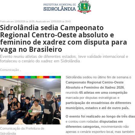
Publicado em 12/05/2026 às 16:55, Atualizado em 12/05/2026 às 20:43
Sidrolândia sedia Campeonato
Regional Centro-Oeste absoluto e
feminino de xadrez com disputa para
vaga no Brasileiro
Evento reuniu atletas de diferentes estados, teve validade internacional e
fortaleceu o cenário do xadrez em Sidrolândia
Comunicação ,
Sidrolândia sediou no último fim de semana o
Campeonato Regional Centro-Oeste
Absoluto e Feminino de Xadrez 2026
,
reunindo
65 atletas em uma competição
marcada por disputas estratégicas e
participação de enxadristas de diferentes
municípios, estados e até de outro país.
O evento foi realizado ao longo de três dias
e contou com rodadas
disputadas em
diferentes categorias,
movimentando não
Comunicação da Prefeitura de
apenas o cenário esportivo local, mas também
Sidrolândia