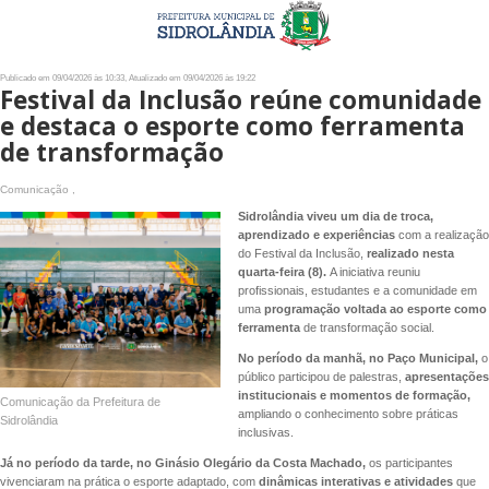
Publicado em 09/04/2026 às 10:33, Atualizado em 09/04/2026 às 19:22
Festival da Inclusão reúne comunidade
e destaca o esporte como ferramenta
de transformação
Comunicação ,
Sidrolândia viveu um dia de troca,
aprendizado e experiências
com a realização
do Festival da Inclusão,
realizado nesta
quarta-feira (8).
A iniciativa reuniu
profissionais, estudantes e a comunidade em
uma
programação voltada ao esporte como
ferramenta
de transformação social.
No período da manhã, no Paço Municipal,
o
público participou de palestras,
apresentações
institucionais e momentos de formação,
Comunicação da Prefeitura de
ampliando o conhecimento sobre práticas
Sidrolândia
inclusivas.
Já no período da tarde, no Ginásio Olegário da Costa Machado,
os participantes
vivenciaram na prática o esporte adaptado, com
dinâmicas interativas e atividades
que