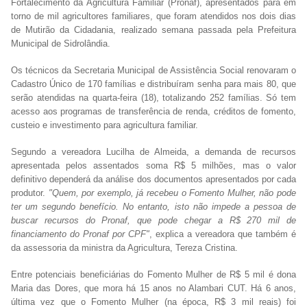
Fortalecimento da Agricultura Familiar (Pronaf), apresentados para em
torno de mil agricultores familiares, que foram atendidos nos dois dias
de Mutirão da Cidadania, realizado semana passada pela Prefeitura
Municipal de Sidrolândia.
Os técnicos da Secretaria Municipal de Assistência Social renovaram o
Cadastro Único de 170 famílias e distribuíram senha para mais 80, que
serão atendidas na quarta-feira (18), totalizando 252 famílias. Só tem
acesso aos programas de transferência de renda, créditos de fomento,
custeio e investimento para agricultura familiar.
Segundo a vereadora Lucilha de Almeida, a demanda de recursos
apresentada pelos assentados soma R$ 5 milhões, mas o valor
definitivo dependerá da análise dos documentos apresentados por cada
produtor.
"Quem, por exemplo, já recebeu o Fomento Mulher, não pode
ter um segundo benefício. No entanto, isto não impede a pessoa de
buscar recursos do Pronaf, que pode chegar a R$ 270 mil de
financiamento do Pronaf por CPF"
, explica a vereadora que também é
da assessoria da ministra da Agricultura, Tereza Cristina.
Entre potenciais beneficiárias do Fomento Mulher de R$ 5 mil é dona
Maria das Dores, que mora há 15 anos no Alambari CUT. Há 6 anos,
última vez que o Fomento Mulher (na época, R$ 3 mil reais) foi