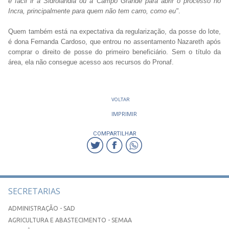
é fácil ir a Sidrolândia ou a Campo Grande para abrir o processo no
Incra, principalmente para quem não tem carro, como eu"
.
Quem também está na expectativa da regularização, da posse do lote,
é dona Fernanda Cardoso, que entrou no assentamento Nazareth após
comprar o direito de posse do primeiro beneficiário. Sem o título da
área, ela não consegue acesso aos recursos do Pronaf.
VOLTAR
IMPRIMIR
COMPARTILHAR
SECRETARIAS
ADMINISTRAÇÃO - SAD
AGRICULTURA E ABASTECIMENTO - SEMAA