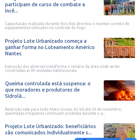
participam de curso de combate a
incê...
Capacitação realizada durante dois dias abordou o manejo correto de
equipamentos utilizados no controle do fogo
Projeto Lote Urbanizado começa a
ganhar forma no Loteamento Américo
Nantes
Execução dos alicerces transforma o cenário da área onde serão
construídas as 80 unidades habitacionais.
Queima controlada está suspensa: o
que moradores e produtores de
Sidrolâ...
Restrição vale para todo Mato Grosso do Sul até 30 de novembro;
queimadas irregulares continuam proibidas durante o a...
Projeto Lote Urbanizado: beneficiários
são comunicados individualmente s...