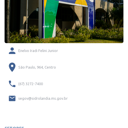
Enelvo Iradi Felini Junior
São Paulo, 964, Centro
(67) 3272-7400
segov@sidrolandia.ms.gov.br