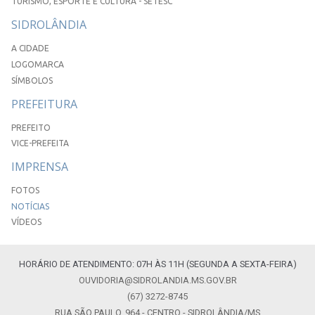
TURISMO, ESPORTE E CULTURA - SETESC
SIDROLÂNDIA
A CIDADE
LOGOMARCA
SÍMBOLOS
PREFEITURA
PREFEITO
VICE-PREFEITA
IMPRENSA
FOTOS
NOTÍCIAS
VÍDEOS
HORÁRIO DE ATENDIMENTO: 07H ÀS 11H (SEGUNDA A SEXTA-FEIRA)
OUVIDORIA@SIDROLANDIA.MS.GOV.BR
(67) 3272-8745
RUA SÃO PAULO, 964 - CENTRO - SIDROLÂNDIA/MS