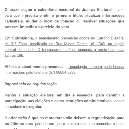
O prazo segue o calendário nacional da Justiça Eleitoral
e vale
para quem
precisa emitir o primeiro título
,
atualizar informações
cadastrais
,
mudar o local de votação
ou
resolver situações que
possam impedir o exercício do voto.
Em Sidrolândia,
o atendimento presencial ocorre no Cartório Eleitoral
da 31ª Zona, localizado na Rua Minas Gerais, nº 1346, na região
central da cidade. O funcionamento é de segunda a sexta-feira, das
12h às 18h.
Além do atendimento presencial
, a
população também pode buscar
informações pelo telefone (67) 99884-5299.
Importância da regularização
Manter a
situação eleitoral em dia é essencial para garantir a
participação nas eleições
e
evitar restrições administrativas
ligadas
ao
cadastro irregular.
A
orientação é que os moradores não deixem a regularização para
os últimos dias
, período em que a procura costuma aumentar e pode