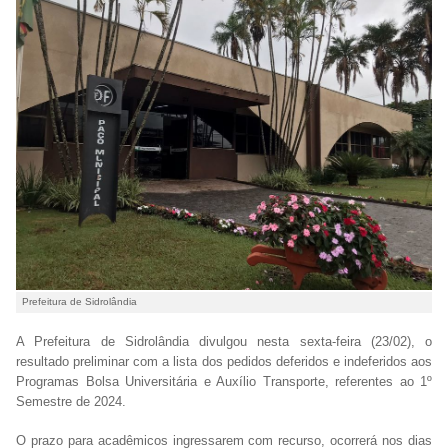
Prefeitura de Sidrolândia
A Prefeitura de Sidrolândia divulgou nesta sexta-feira (23/02), o
resultado preliminar com a lista dos pedidos deferidos e indeferidos aos
Programas Bolsa Universitária e Auxílio Transporte, referentes ao 1º
Semestre de 2024.
O prazo para acadêmicos ingressarem com recurso, ocorrerá nos dias