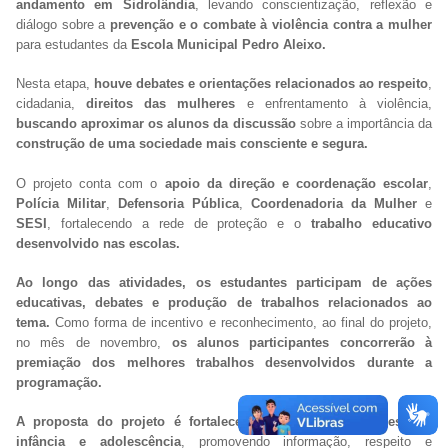
andamento em Sidrolândia
, levando conscientização, reflexão e
diálogo sobre a
prevenção e o combate à violência contra a mulher
para estudantes da
Escola Municipal Pedro Aleixo.
Nesta etapa,
houve debates e orientações relacionados ao respeito
,
cidadania,
direitos das mulheres
e enfrentamento à violência,
buscando aproximar os alunos da discussão
sobre a importância da
construção de uma sociedade mais consciente e segura.
O projeto conta com o
apoio da direção e coordenação escolar
,
Polícia Militar
,
Defensoria Pública
,
Coordenadoria da Mulher
e
SESI
, fortalecendo a rede de proteção e o
trabalho educativo
desenvolvido nas escolas.
Ao longo das atividades, os estudantes participam de ações
educativas, debates e produção de trabalhos relacionados ao
tema.
Como forma de incentivo e reconhecimento, ao final do projeto,
no mês de novembro,
os alunos participantes concorrerão à
premiação dos melhores trabalhos desenvolvidos durante a
programação.
A proposta do projeto é fortalecer a conscientização desde a
infância e adolescência
, promovendo informação, respeito e