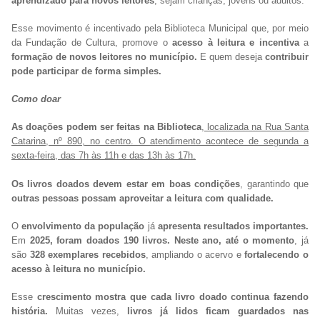
aprendizado para novos leitores
, sejam crianças, jovens ou adultos.
Esse movimento é incentivado pela Biblioteca Municipal que, por meio
da Fundação de Cultura, promove o
acesso à leitura e incentiva
a
formação de novos leitores no município.
E quem deseja
contribuir
pode participar de forma simples.
Como doar
As doações podem ser feitas na Biblioteca
,
localizada na Rua Santa
Catarina, nº 890, no centro. O atendimento acontece de segunda a
sexta-feira, das 7h às 11h e das 13h às 17h.
Os livros doados devem estar em boas condições
, garantindo que
outras pessoas possam aproveitar a leitura com qualidade.
O
envolvimento da população
já
apresenta resultados importantes.
Em
2025, foram doados 190 livros. Neste ano, até o momento
, já
são
328 exemplares recebidos
, ampliando o acervo e
fortalecendo o
acesso à leitura no município.
Esse
crescimento mostra que cada livro doado continua fazendo
história.
Muitas vezes,
livros já lidos ficam guardados nas