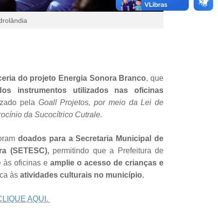
drolândia
ceria do projeto Energia Sonora Branco
, que
s instrumentos utilizados nas oficinas
izado pela
Goall Projetos, por meio da Lei de
rocínio da Sucocítrico Cutrale.
foram
doados para a Secretaria Municipal de
ura (SETESC),
permitindo que a Prefeitura de
 às oficinas e
amplie o acesso de crianças e
ica às
atividades culturais no município.
CLIQUE AQUI.