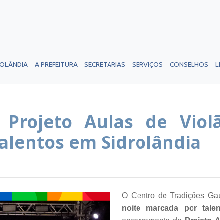
ROLÂNDIA
A PREFEITURA
SECRETARIAS
SERVIÇOS
CONSELHOS
L
 Projeto Aulas de Viol
talentos em Sidrolândia
O Centro de Tradições Gaú
noite marcada por talen