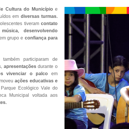
e Cultura do Município
e
ibuídos em
diversas turmas.
dolescentes tiveram
contato
música,
desenvolvendo
a em grupo e
confiança para
s também participaram de
s,
apresentações
durante o
es vivenciar o palco
em
romoveu
ações educativas e
Parque Ecológico Vale do
eca Municipal voltada aos
tes.