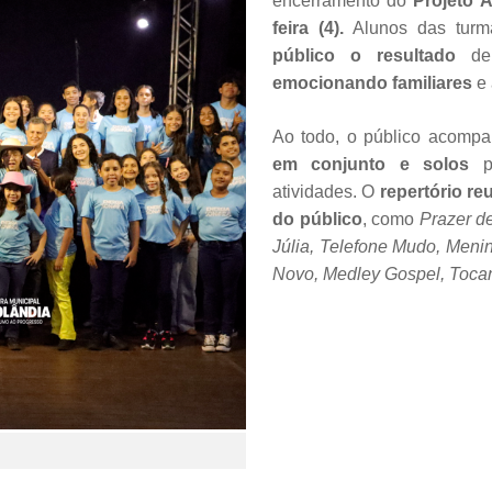
encerramento do
Projeto A
feira (4).
Alunos das turm
público o resultado
d
emocionando familiares
e
Ao todo, o público acomp
em conjunto e solos
pr
atividades. O
repertório reu
do público
, como
Prazer de
Júlia, Telefone Mudo, Menin
Novo, Medley Gospel, Tocan