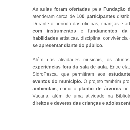
As
aulas foram ofertadas
pela
Fundação d
atenderam cerca de
100 participantes
distr
Durante o período das oficinas, crianças e a
com instrumentos
e
fundamentos da 
habilidades
artísticas, disciplina, convivênci
se apresentar diante do público.
Além das atividades musicais, os aluno
experiências fora da sala de aula.
Entre ela
SidroPesca, que permitiram aos
estudant
eventos do município.
O projeto também p
ambientais
, como o
plantio de árvores
no 
Vacaria, além de uma atividade na Bibliot
direitos e deveres das crianças e adolescen