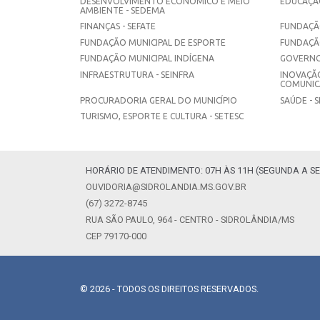
DESENVOLVIMENTO ECONÔMICO E MEIO
EDUCAÇÃO
AMBIENTE - SEDEMA
FINANÇAS - SEFATE
FUNDAÇÃO
FUNDAÇÃO MUNICIPAL DE ESPORTE
FUNDAÇÃ
FUNDAÇÃO MUNICIPAL INDÍGENA
GOVERNO
INFRAESTRUTURA - SEINFRA
INOVAÇÃO
COMUNICA
PROCURADORIA GERAL DO MUNICÍPIO
SAÚDE - 
TURISMO, ESPORTE E CULTURA - SETESC
HORÁRIO DE ATENDIMENTO: 07H ÀS 11H (SEGUNDA A SE
OUVIDORIA@SIDROLANDIA.MS.GOV.BR
(67) 3272-8745
RUA SÃO PAULO, 964 - CENTRO - SIDROLÂNDIA/MS
CEP 79170-000
© 2026 - TODOS OS DIREITOS RESERVADOS.