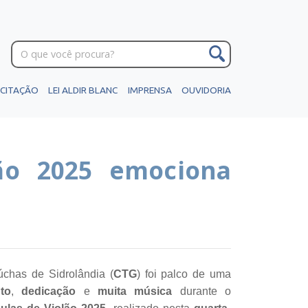
ICITAÇÃO
LEI ALDIR BLANC
IMPRENSA
OUVIDORIA
ão 2025 emociona
chas de Sidrolândia (
CTG
) foi palco de uma
to
,
dedicação
e
muita música
durante o