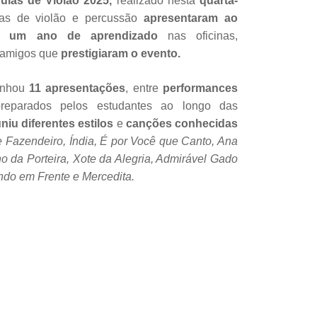
ulas de Violão 2025,
realizado nesta
quarta-
as de violão e percussão
apresentaram ao
e
um ano de aprendizado
nas oficinas,
 amigos que
prestigiaram o evento.
anhou
11 apresentações
, entre
performances
eparados pelos estudantes ao longo das
niu diferentes estilos
e
canções conhecidas
 Fazendeiro, Índia, É por Você que Canto, Ana
o da Porteira, Xote da Alegria, Admirável Gado
do em Frente e Mercedita.