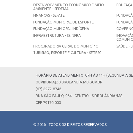
DESENVOLVIMENTO ECONÔMICO E MEIO
EDUCAÇÃO
AMBIENTE - SEDEMA
FINANÇAS - SEFATE
FUNDAÇÃO
FUNDAÇÃO MUNICIPAL DE ESPORTE
FUNDAÇÃ
FUNDAÇÃO MUNICIPAL INDÍGENA
GOVERNO
INFRAESTRUTURA - SEINFRA
INOVAÇÃO
COMUNICA
PROCURADORIA GERAL DO MUNICÍPIO
SAÚDE - 
TURISMO, ESPORTE E CULTURA - SETESC
HORÁRIO DE ATENDIMENTO: 07H ÀS 11H (SEGUNDA A SE
OUVIDORIA@SIDROLANDIA.MS.GOV.BR
(67) 3272-8745
RUA SÃO PAULO, 964 - CENTRO - SIDROLÂNDIA/MS
CEP 79170-000
© 2026 - TODOS OS DIREITOS RESERVADOS.