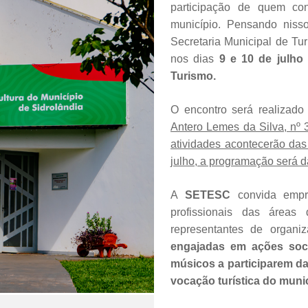
participação de quem co
município. Pensando nisso
Secretaria Municipal de Tur
nos dias
9 e 10 de julho 
Turismo.
O encontro será realizad
Antero Lemes da Silva, nº 3
atividades acontecerão das
julho, a programação será d
A
SETESC
convida empre
profissionais das áreas
representantes de organiz
engajadas em ações socia
músicos a participarem da
vocação turística do munic