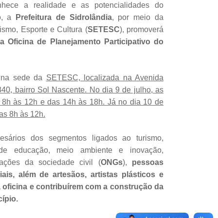
nhece a realidade e as potencialidades do
, a
Prefeitura de Sidrolândia
, por meio da
ismo, Esporte e Cultura (
SETESC
), promoverá
a Oficina de Planejamento Participativo do
o na sede da
SETESC, localizada na Avenida
40, bairro Sol Nascente. No dia 9 de julho, as
 8h às 12h e das 14h às 18h. Já no dia 10 de
as 8h às 12h.
sários dos segmentos ligados ao turismo,
 de educação, meio ambiente e inovação,
ações da sociedade civil (
ONGs
),
pessoas
is, além de artesãos, artistas plásticos e
 oficina e contribuírem com a construção da
ípio.