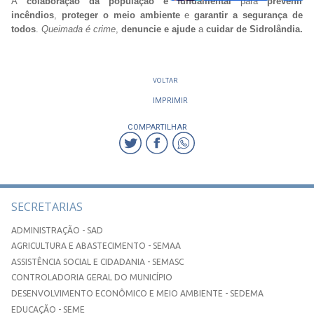
A
colaboração da população é fundamental
para
prevenir
incêndios
,
proteger o meio ambiente
e
garantir a segurança de
todos
.
Queimada é crime
,
denuncie e ajude
a
cuidar de Sidrolândia.
VOLTAR
IMPRIMIR
COMPARTILHAR
SECRETARIAS
ADMINISTRAÇÃO - SAD
AGRICULTURA E ABASTECIMENTO - SEMAA
ASSISTÊNCIA SOCIAL E CIDADANIA - SEMASC
CONTROLADORIA GERAL DO MUNICÍPIO
DESENVOLVIMENTO ECONÔMICO E MEIO AMBIENTE - SEDEMA
EDUCAÇÃO - SEME