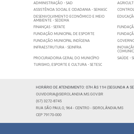
ADMINISTRAÇÃO - SAD
AGRICULT
ASSISTÊNCIA SOCIAL E CIDADANIA - SEMASC
CONTROL
DESENVOLVIMENTO ECONÔMICO E MEIO
EDUCAÇÃO
AMBIENTE - SEDEMA
FINANÇAS - SEFATE
FUNDAÇÃO
FUNDAÇÃO MUNICIPAL DE ESPORTE
FUNDAÇÃ
FUNDAÇÃO MUNICIPAL INDÍGENA
GOVERNO
INFRAESTRUTURA - SEINFRA
INOVAÇÃO
COMUNICA
PROCURADORIA GERAL DO MUNICÍPIO
SAÚDE - 
TURISMO, ESPORTE E CULTURA - SETESC
HORÁRIO DE ATENDIMENTO: 07H ÀS 11H (SEGUNDA A SE
OUVIDORIA@SIDROLANDIA.MS.GOV.BR
(67) 3272-8745
RUA SÃO PAULO, 964 - CENTRO - SIDROLÂNDIA/MS
CEP 79170-000