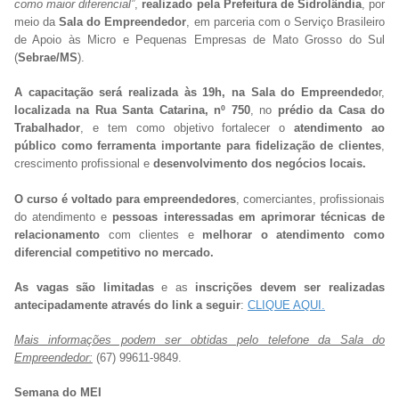
como maior diferencial”
,
realizado pela Prefeitura de Sidrolândia
, por
meio da
Sala do Empreendedor
, em parceria com o Serviço Brasileiro
de Apoio às Micro e Pequenas Empresas de Mato Grosso do Sul
(
Sebrae/MS
).
A capacitação será realizada às 19h, na Sala do Empreendedo
r,
localizada na Rua Santa Catarina, nº 750
, no
prédio da Casa do
Trabalhador
, e tem como objetivo fortalecer o
atendimento ao
público como ferramenta importante para fidelização de clientes
,
crescimento profissional e
desenvolvimento dos negócios locais.
O curso é voltado para empreendedores
, comerciantes, profissionais
do atendimento e
pessoas interessadas em aprimorar
técnicas de
relacionamento
com clientes e
melhorar o atendimento como
diferencial competitivo no mercado.
As vagas são limitadas
e as
inscrições devem ser realizadas
antecipadamente através do link a seguir
:
CLIQUE AQUI.
Mais informações podem ser obtidas pelo telefone da Sala do
Empreendedor:
(67) 99611-9849.
Semana do MEI