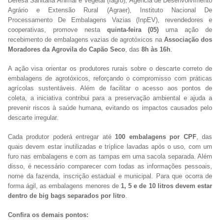
Defesa Sanitária Animal e Vegetal (Iagro), Agência de Desenvolvimento
Agrário e Extensão Rural (Agraer), Instituto Nacional De
Processamento De Embalagens Vazias (InpEV), revendedores e
cooperativas, promove nesta
quinta-feira (05)
uma ação de
recebimento de embalagens vazias de agrotóxicos na
Associação dos
Moradores da
Agrovila do Capão Seco
, das
8h às 16h
.
A ação visa orientar os produtores rurais sobre o descarte correto de
embalagens de agrotóxicos, reforçando o compromisso com práticas
agrícolas sustentáveis. Além de facilitar o acesso aos pontos de
coleta, a iniciativa contribui para a preservação ambiental e ajuda a
prevenir riscos à saúde humana, evitando os impactos causados pelo
descarte irregular.
Cada produtor poderá entregar até
100 embalagens por CPF
, das
quais devem estar inutilizadas e tríplice lavadas após o uso, com um
furo nas embalagens e com as tampas em uma sacola separada. Além
disso, é necessário comparecer com todas as informações pessoais,
nome da fazenda, inscrição estadual e municipal. Para que ocorra de
forma ágil, as embalagens menores de
1, 5 e de 10 litros devem estar
dentro de big bags separados por litro
.
Confira os demais pontos: