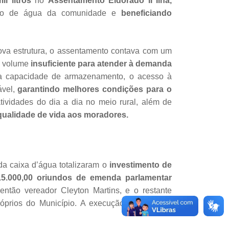
il litros
no
Assentamento Eldorado II Ilha,
nto de água da comunidade e
beneficiando
ova estrutura, o assentamento contava com um
,
volume
insuficiente para atender à demanda
 capacidade de armazenamento, o acesso à
ável,
garantindo melhores condições para o
tividades do dia a dia no meio rural, além de
qualidade de vida aos moradores.
da caixa d’água totalizaram o
investimento de
5.000,00 oriundos de emenda parlamentar
 então vereador Cleyton Martins, e o restante
róprios do Município. A execução da ação foi