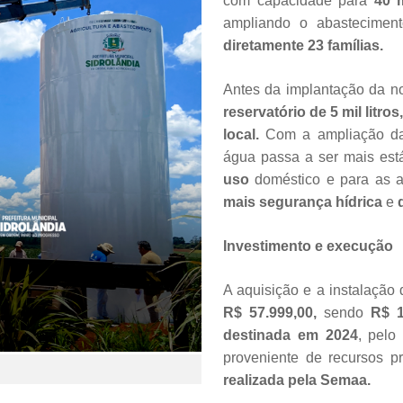
com capacidade para
40 m
ampliando o abastecime
diretamente 23 famílias.
Antes da implantação da n
reservatório de 5 mil litros
local.
Com a ampliação da
água passa a ser mais est
uso
doméstico e para as a
mais segurança hídrica
e
Investimento e execução
A aquisição e a instalação 
R$ 57.999,00,
sendo
R$ 1
destinada em 2024
, pelo
proveniente de recursos p
realizada pela Semaa.