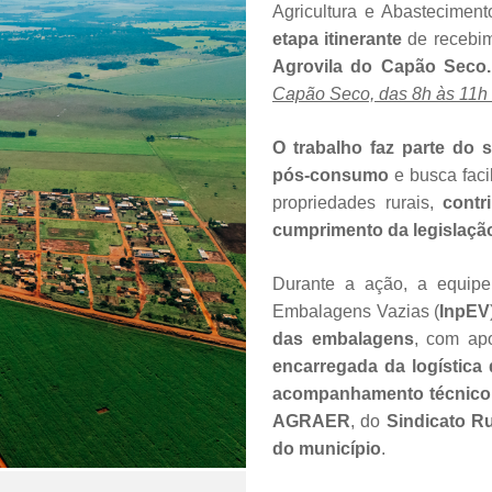
Agricultura e Abasteciment
etapa itinerante
de recebim
Agrovila do Capão Seco.
Capão Seco, das 8h às 11h 
O trabalho faz parte do 
pós-consumo
e busca faci
propriedades rurais,
contr
cumprimento da legislação
Durante a ação, a equipe
Embalagens Vazias (
InpEV
das embalagens
, com apo
encarregada da logística 
acompanhamento técnico
AGRAER
, do
Sindicato Ru
do município
.