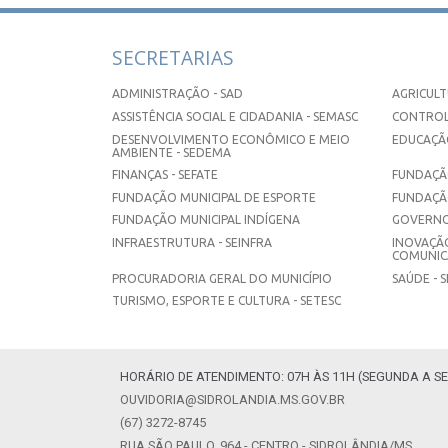
SECRETARIAS
ADMINISTRAÇÃO - SAD
AGRICULT
ASSISTÊNCIA SOCIAL E CIDADANIA - SEMASC
CONTROL
DESENVOLVIMENTO ECONÔMICO E MEIO
EDUCAÇÃO
AMBIENTE - SEDEMA
FINANÇAS - SEFATE
FUNDAÇÃO
FUNDAÇÃO MUNICIPAL DE ESPORTE
FUNDAÇÃ
FUNDAÇÃO MUNICIPAL INDÍGENA
GOVERNO
INFRAESTRUTURA - SEINFRA
INOVAÇÃO
COMUNICA
PROCURADORIA GERAL DO MUNICÍPIO
SAÚDE - 
TURISMO, ESPORTE E CULTURA - SETESC
HORÁRIO DE ATENDIMENTO: 07H ÀS 11H (SEGUNDA A SE
OUVIDORIA@SIDROLANDIA.MS.GOV.BR
(67) 3272-8745
RUA SÃO PAULO, 964 - CENTRO - SIDROLÂNDIA/MS