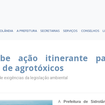
ROLÂNDIA
A PREFEITURA
SECRETARIAS
SERVIÇOS
CONSELHOS
L
be ação itinerante p
 de agrotóxicos
nde exigências da legislação ambiental
A
Prefeitura de Sidrolâ