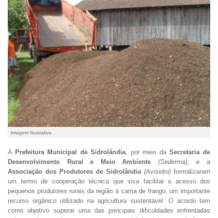
Imagem Ilustrativa
A
Prefeitura Municipal de Sidrolândia
, por meio da
Secretaria de
Desenvolvimento Rural e Meio Ambiente
(Sederma)
, e a
Associação dos Produtores de Sidrolândia
(Avisidro)
formalizaram
um termo de cooperação técnica que visa facilitar o acesso dos
pequenos produtores rurais da região à cama de frango, um importante
recurso orgânico utilizado na agricultura sustentável. O acordo tem
como objetivo superar uma das principais dificuldades enfrentadas