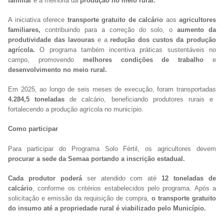
familiar
e à melhoria da
produção no meio rural.
A iniciativa oferece
transporte gratuito de calcário
aos
agricultores
familiares,
contribuindo para a correção do solo, o
aumento da
produtividade das lavouras
e a
redução dos custos da produção
agrícola.
O programa também incentiva práticas sustentáveis no
campo, promovendo
melhores condições de trabalho
e
desenvolvimento no meio rural.
Em 2025, ao longo de seis meses de execução, foram transportadas
4.284,5 toneladas
de calcário, beneficiando produtores rurais e
fortalecendo a produção agrícola no município.
Como participar
Para participar do Programa Solo Fértil, os agricultores devem
procurar a sede da Semaa portando a inscrição estadual.
Cada produtor poderá
ser atendido com até
12 toneladas de
calcário
, conforme os critérios estabelecidos pelo programa. Após a
solicitação e emissão da requisição de compra,
o transporte gratuito
do insumo até a propriedade rural é viabilizado pelo Município.